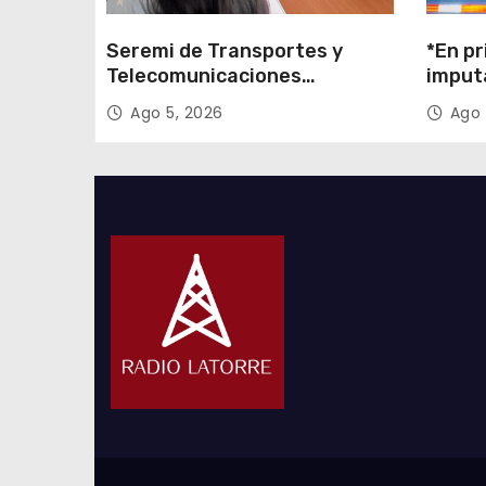
s
Seremi de Transportes y
*En pr
Telecomunicaciones
imput
encabezó primera mesa de
cigarr
Ago 5, 2026
Ago 
coordinación para el retiro de
$1.600
cables en desuso en Iquique