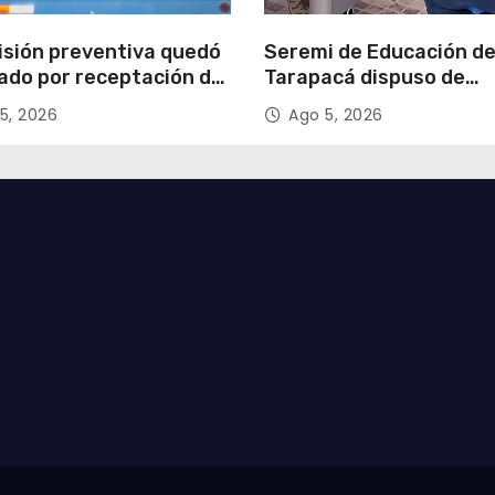
isión preventiva quedó
Seremi de Educación d
ado por receptación de
Tarapacá dispuso de
illos avaluados en
facilitadores para apoy
5, 2026
Ago 5, 2026
 millones*
proceso de Admisión Es
2027