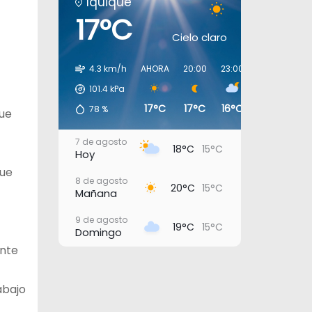
Iquique
17°C
Cielo claro
4.3 km/h
AHORA
20:00
23:00
02:00
05:
101.4
kPa
17°C
17°C
16°C
16°C
16
78
%
que
7 de agosto
18°C
15°C
Hoy
que
8 de agosto
20°C
15°C
Mañana
9 de agosto
19°C
15°C
Domingo
ente
10 de agosto
20°C
16°C
Lunes
abajo
11 de agosto
21°C
17°C
Martes