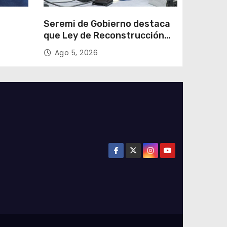
e
Seremi de Gobierno destaca
que Ley de Reconstrucción
ar
Nacional impulsará la
Ago 5, 2026
colar
inversión y el empleo en
Tarapacá