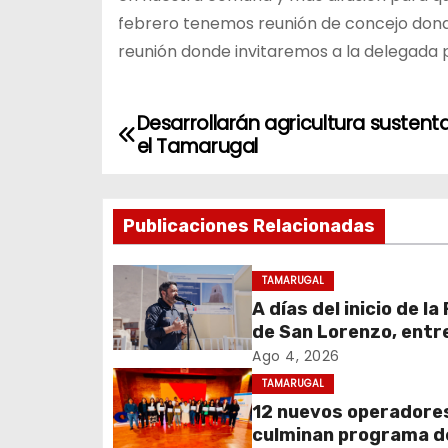
febrero tenemos reunión de concejo don
reunión donde invitaremos a la delegada p
Desarrollarán agricultura sustent
N
el Tamarugal
a
v
Publicaciones Relacionadas
e
TAMARUGAL
g
A días del inicio de la
de San Lorenzo, ent
a
obras de emergencia
Ago 4, 2026
c
resguardar su histór
TAMARUGAL
campanario
12 nuevos operadore
i
culminan programa d