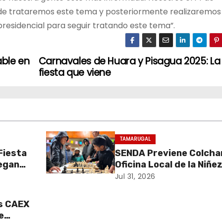
de trataremos este tema y posteriormente realizaremos
residencial para seguir tratando este tema”.
able en
Carnavales de Huara y Pisagua 2025: La
fiesta que viene
TAMARUGAL
 Fiesta
SENDA Previene Colcha
regan
Oficina Local de la Niñe
 para
promueven el buen uso 
Jul 31, 2026
ico
tiempo libre con jornad
recreativa de ajedrez
s CAEX
e