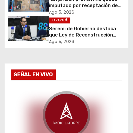
d
imputado por receptación de
e
cigarrillos avaluados en $1.600
Ago 5, 2026
millones*
TARAPACÁ
e
Seremi de Gobierno destaca
que Ley de Reconstrucción
n
Nacional impulsará la inversión
Ago 5, 2026
y el empleo en Tarapacá
t
r
a
SEÑAL EN VIVO
d
a
s