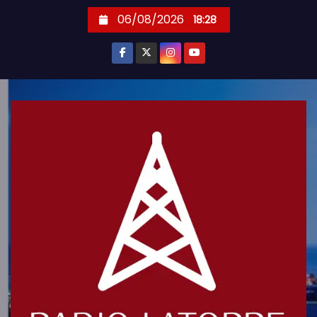
S
06/08/2026
18:28
k
i
p
t
o
c
o
n
t
e
n
t