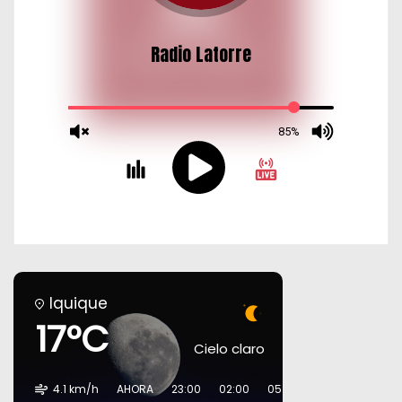
Iquique
17°C
Cielo claro
4.1 km/h
AHORA
23:00
02:00
05:00
08:00
11:00