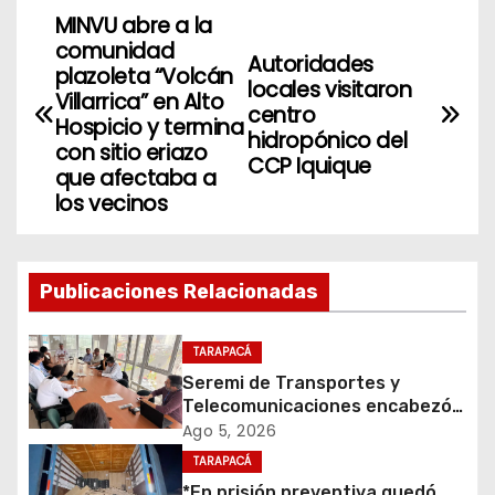
MINVU abre a la
N
comunidad
Autoridades
a
plazoleta “Volcán
locales visitaron
Villarrica” en Alto
centro
v
Hospicio y termina
hidropónico del
con sitio eriazo
CCP Iquique
e
que afectaba a
los vecinos
g
a
Publicaciones Relacionadas
c
i
TARAPACÁ
Seremi de Transportes y
ó
Telecomunicaciones encabezó
primera mesa de coordinación
Ago 5, 2026
n
para el retiro de cables en
TARAPACÁ
desuso en Iquique
*En prisión preventiva quedó