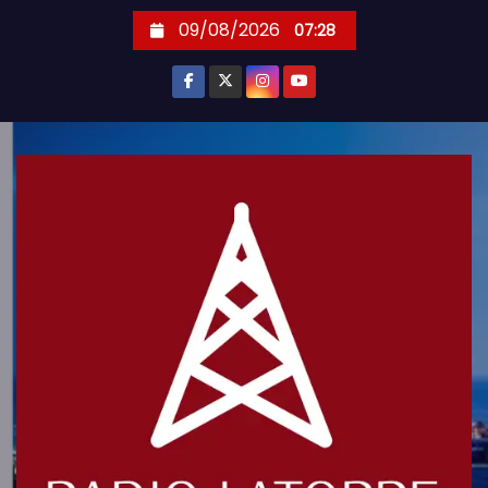
S
09/08/2026
07:28
k
i
p
t
o
c
o
n
t
e
n
t