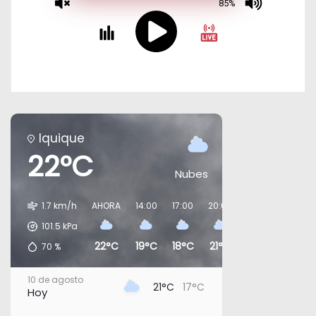
Iquique
22°C
Nubes
1.7 km/h
AHORA
14:00
17:00
20:00
23:00
02:00
101.5
kPa
22°C
19°C
18°C
21°C
21°C
19°C
70
%
10 de agosto
21°C
17°C
Hoy