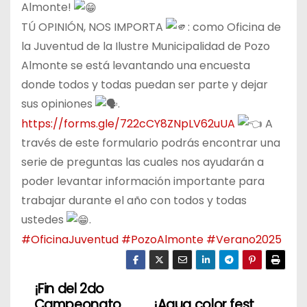
Almonte!
TÚ OPINIÓN, NOS IMPORTA
: como Oficina de
la Juventud de la Ilustre Municipalidad de Pozo
Almonte se está levantando una encuesta
donde todos y todas puedan ser parte y dejar
sus opiniones
.
https://forms.gle/722cCY8ZNpLV62uUA
A
través de este formulario podrás encontrar una
serie de preguntas las cuales nos ayudarán a
poder levantar información importante para
trabajar durante el año con todos y todas
ustedes
.
#OficinaJuventud
#PozoAlmonte
#Verano2025
¡Fin del 2do
N
Campeonato
¡Aqua color fest