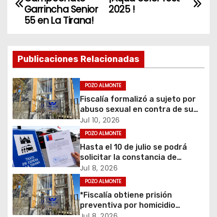
a
Garrincha Senior
2025 !
55 en La Tirana!
v
e
Publicaciones Relacionadas
g
POZO ALMONTE
a
Fiscalía formalizó a sujeto por
c
abuso sexual en contra de su
hijastra en Pozo Almonte
Jul 10, 2026
i
POZO ALMONTE
Hasta el 10 de julio se podrá
ó
solicitar la constancia de
servicios especiales para La
Jul 8, 2026
n
Tirana: proceso ya suma 494
POZO ALMONTE
solicitudes.
d
*Fiscalía obtiene prisión
preventiva por homicidio
e
frustrado en Pozo Almonte*
Jul 8, 2026