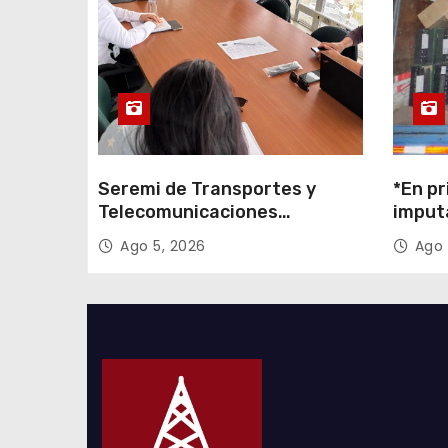
r
a
d
a
s
Seremi de Transportes y
*En pr
Telecomunicaciones
imput
encabezó primera mesa de
cigarr
Ago 5, 2026
Ago 
coordinación para el retiro de
$1.600
cables en desuso en Iquique