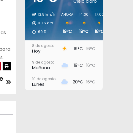
Cielo claro
12.9 km/h
AHORA
14:00
17:00
20:00
23:
101.6
kPa
19°C
19°C
18°C
16°C
17
cas
69
%
8 de agosto
19°C
16°C
 para
Hoy
s.
9 de agosto
19°C
16°C
Mañana
e
10 de agosto
20°C
16°C
Lunes
11 de agosto
21°C
18°C
Martes
12 de agosto
23°C
19°C
Miércoles
13 de agosto
21°C
18°C