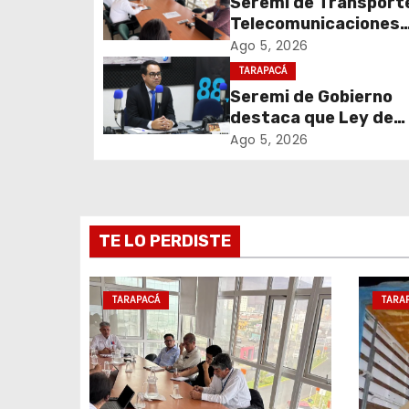
Seremi de Transport
Telecomunicaciones
a
encabezó primera me
Ago 5, 2026
c
coordinación para el 
TARAPACÁ
de cables en desuso 
Seremi de Gobierno
i
Iquique
destaca que Ley de
Reconstrucción Naci
ó
Ago 5, 2026
impulsará la inversión
n
empleo en Tarapacá
d
TE LO PERDISTE
e
e
TARAPACÁ
TARA
n
t