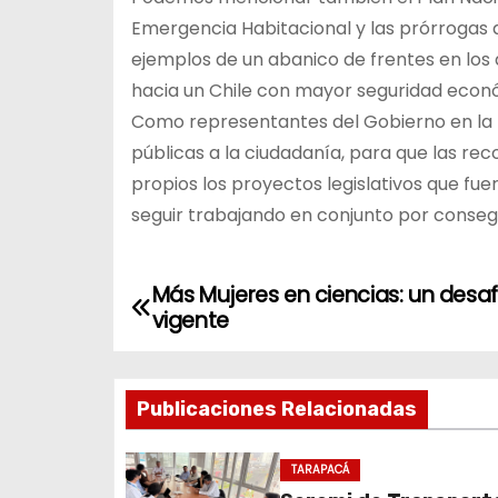
Emergencia Habitacional y las prórrogas a
ejemplos de un abanico de frentes en los 
hacia un Chile con mayor seguridad económ
Como representantes del Gobierno en la r
públicas a la ciudadanía, para que las r
propios los proyectos legislativos que f
seguir trabajando en conjunto por conseg
Más Mujeres en ciencias: un desaf
N
vigente
a
v
Publicaciones Relacionadas
e
TARAPACÁ
g