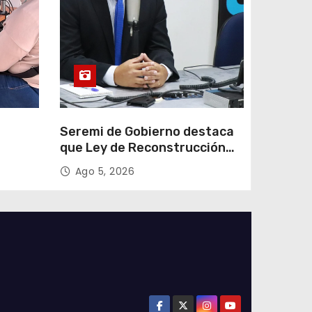
e
Seremi de Gobierno destaca
que Ley de Reconstrucción
ar
Nacional impulsará la
Ago 5, 2026
colar
inversión y el empleo en
Tarapacá