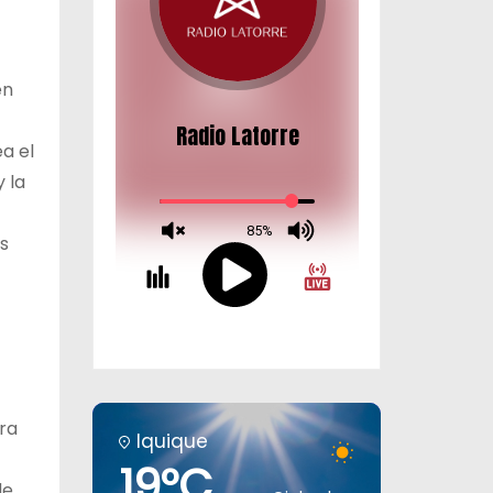
en
a el
 la
os
tra
Iquique
19°C
de