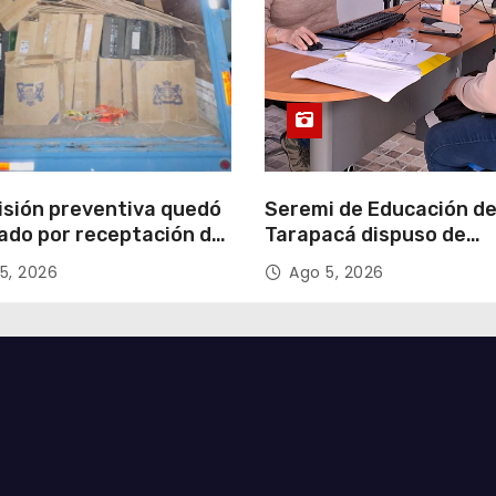
isión preventiva quedó
Seremi de Educación d
ado por receptación de
Tarapacá dispuso de
illos avaluados en
facilitadores para apoy
5, 2026
Ago 5, 2026
 millones*
proceso de Admisión Es
2027