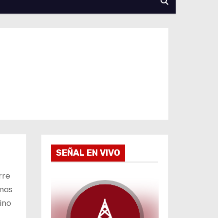
SEÑAL EN VIVO
rre
imas
ino