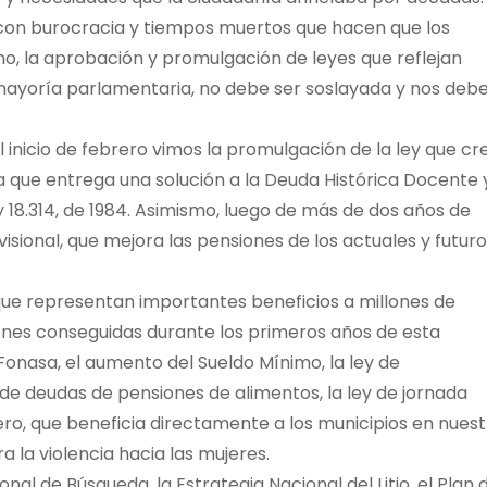
to, con burocracia y tiempos muertos que hacen que los
mo, la aprobación y promulgación de leyes que reflejan
mayoría parlamentaria, no debe ser soslayada y nos deb
inicio de febrero vimos la promulgación de la ley que cre
a que entrega una solución a la Deuda Histórica Docente y
y 18.314, de 1984. Asimismo, luego de más de dos años de
isional, que mejora las pensiones de los actuales y futur
que representan importantes beneficios a millones de
nes conseguidas durante los primeros años de esta
onasa, el aumento del Sueldo Mínimo, la ley de
de deudas de pensiones de alimentos, la ley de jornada
nero, que beneficia directamente a los municipios en nues
a la violencia hacia las mujeres.
l de Búsqueda, la Estrategia Nacional del Litio, el Plan 