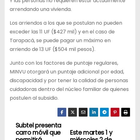
Y las personas no requieren estar actualmente
arrendando una vivienda.
Los arriendos a los que se postulan no pueden
exceder las 11 UF ($427 mil) y en el caso de
Tarapacá, se puede pagar un máximo en
arriendo de 13 UF ($504 mil pesos).
Junto con los factores de puntaje regulares,
MINVU otorgará un puntaje adicional por edad,
discapacidad y por tener la calidad de personas
cuidadoras dentro del núcleo familiar de quienes
postulen al subsidio.
Subtel presenta
N
carro móvil que
Este martes 1 y
permitirá
miércoles 2 de