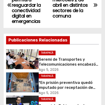
a
resguardar la
abril en distintos
v
conectividad
sectores de la
digital en
comuna
e
emergencias
g
a
Publicaciones Relacionadas
c
TARAPACÁ
i
Seremi de Transportes y
Telecomunicaciones encabezó
ó
primera mesa de coordinación
Ago 5, 2026
para el retiro de cables en
TARAPACÁ
n
desuso en Iquique
*En prisión preventiva quedó
d
imputado por receptación de
cigarrillos avaluados en $1.600
Ago 5, 2026
e
millones*
TARAPACÁ