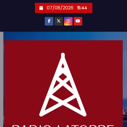
S
07/08/2026
15:44
k
i
p
t
o
c
o
n
t
e
n
t