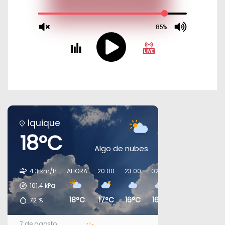
Iquique
18°C
Algo de nubes
4.3 km/h
AHORA
20:00
23:00
02:00
05:00
08:00
101.4
kPa
18°C
17°C
16°C
16°C
16°C
17°C
72
%
7 de agosto