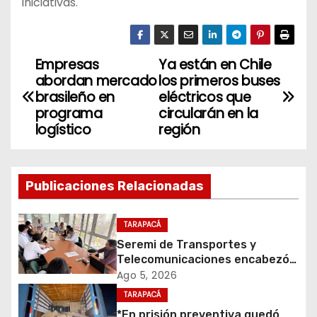
iniciativas.
Empresas
Ya están en Chile
N
abordan mercado
los primeros buses
a
brasileño en
eléctricos que
programa
circularán en la
v
logístico
región
e
g
Publicaciones Relacionadas
a
TARAPACÁ
c
Seremi de Transportes y
Telecomunicaciones encabezó
i
primera mesa de coordinación
Ago 5, 2026
para el retiro de cables en
TARAPACÁ
ó
desuso en Iquique
*En prisión preventiva quedó