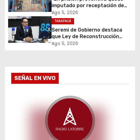
imputado por receptación de
n
cigarrillos avaluados en $1.600
Ago 5, 2026
millones*
d
TARAPACÁ
Seremi de Gobierno destaca
e
que Ley de Reconstrucción
Nacional impulsará la inversión
Ago 5, 2026
e
y el empleo en Tarapacá
n
t
SEÑAL EN VIVO
r
a
d
a