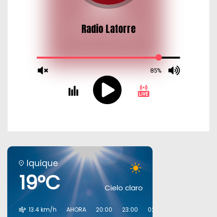
s
Iquique
19°C
Cielo claro
13.4 km/h
AHORA
20:00
23:00
02:00
05:00
08:0