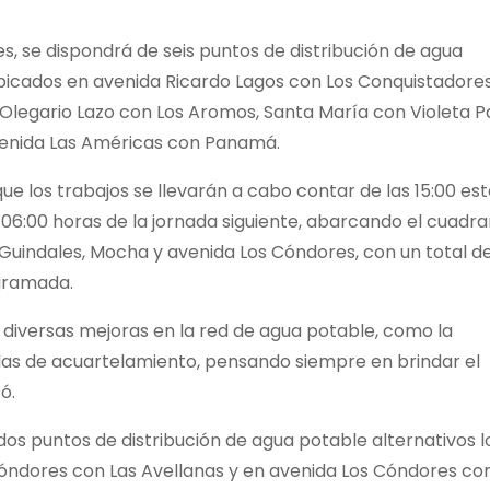
s, se dispondrá de seis puntos de distribución de agua
ubicados en avenida Ricardo Lagos con Los Conquistadores
Olegario Lazo con Los Aromos, Santa María con Violeta P
avenida Las Américas con Panamá.
ue los trabajos se llevarán a cabo contar de las 15:00 es
s 06:00 horas de la jornada siguiente, abarcando el cuadr
 Guindales, Mocha y avenida Los Cóndores, con un total d
ogramada.
 diversas mejoras en la red de agua potable, como la
las de acuartelamiento, pensando siempre en brindar el
ó.
dos puntos de distribución de agua potable alternativos l
óndores con Las Avellanas y en avenida Los Cóndores co