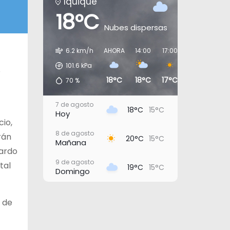
Iquique
18°C
Nubes dispersas
6.2 km/h
AHORA
14:00
17:00
20:00
23:0
101.6
kPa
o
18°C
18°C
17°C
16°C
16°
70
%
7 de agosto
18°C
15°C
Hoy
cio,
8 de agosto
rán
20°C
15°C
Mañana
cardo
9 de agosto
tal
19°C
15°C
Domingo
10 de agosto
20°C
16°C
Lunes
 de
11 de agosto
20°C
17°C
Martes