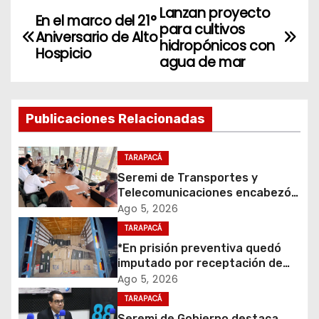
Lanzan proyecto
N
En el marco del 21°
para cultivos
Aniversario de Alto
a
hidropónicos con
Hospicio
agua de mar
v
e
Publicaciones Relacionadas
g
TARAPACÁ
a
Seremi de Transportes y
c
Telecomunicaciones encabezó
primera mesa de coordinación
Ago 5, 2026
i
para el retiro de cables en
TARAPACÁ
desuso en Iquique
*En prisión preventiva quedó
ó
imputado por receptación de
cigarrillos avaluados en $1.600
Ago 5, 2026
n
millones*
TARAPACÁ
d
Seremi de Gobierno destaca