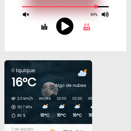
Iquique
16°C
Algo de nubes
2.0 km/h
AHORA
23:00
02:00
05:00
08:00
11:00
101.7
kPa
16°C
16°C
16°C
16°C
17°C
19°C
85
%
7 de agosto