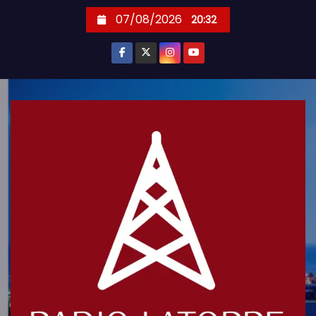
S
07/08/2026
20:32
k
i
p
t
o
c
o
n
t
e
n
t