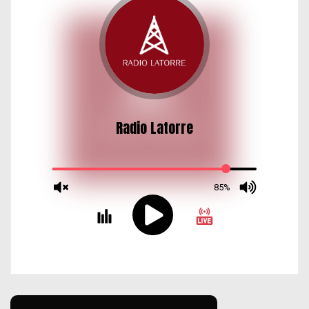
d
a
s