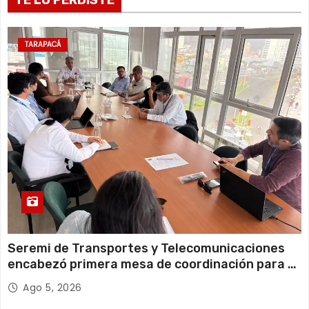
21°C
17°C
Martes
12 de agosto
23°C
19°C
Miércoles
TARAPACÁ
13 de agosto
20°C
18°C
Jueves
Seremi de Transportes y Telecomunicaciones
encabezó primera mesa de coordinación para el
retiro de cables en desuso en Iquique
Ago 5, 2026