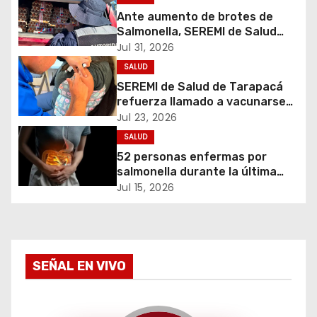
c
Ante aumento de brotes de
i
Salmonella, SEREMI de Salud
refuerza prohibición del uso de
Jul 31, 2026
ó
huevos crudos
SALUD
SEREMI de Salud de Tarapacá
n
refuerza llamado a vacunarse
tras ampliación de campaña
d
Jul 23, 2026
contra la influenza para toda la
SALUD
población
e
52 personas enfermas por
salmonella durante la última
e
semana
Jul 15, 2026
n
t
SEÑAL EN VIVO
r
a