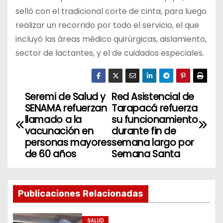
selló con el tradicional corte de cinta, para luego
realizar un recorrido por todo el servicio, el que
incluyó las áreas médico quirúrgicas, aislamiento,
sector de lactantes, y el de cuidados especiales.
Seremi de Salud y
Red Asistencial de
N
SENAMA refuerzan
Tarapacá refuerza
a
llamado a la
su funcionamiento
vacunación en
durante fin de
v
personas mayores
semana largo por
de 60 años
Semana Santa
e
g
Publicaciones Relacionadas
a
SALUD