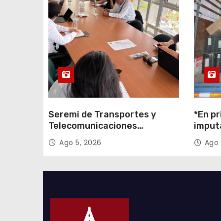
r
a
d
a
s
Seremi de Transportes y
*En pr
Telecomunicaciones
imput
encabezó primera mesa de
cigarr
Ago 5, 2026
Ago 
coordinación para el retiro de
$1.600
cables en desuso en Iquique