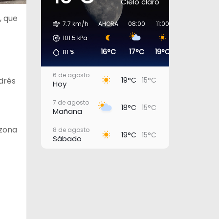
Cielo claro
, que
7.7 km/h
AHORA
08:00
11:00
14:00
17:0
101.5
kPa
16°C
17°C
19°C
19°C
17°
81
%
6 de agosto
19°C
15°C
drés
Hoy
7 de agosto
18°C
15°C
Mañana
 zona
8 de agosto
19°C
15°C
Sábado
9 de agosto
18°C
15°C
Domingo
10 de agosto
20°C
16°C
Lunes
11 de agosto
20°C
18°C