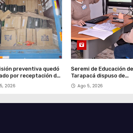
isión preventiva quedó
Seremi de Educación d
ado por receptación de
Tarapacá dispuso de
illos avaluados en
facilitadores para apoy
5, 2026
Ago 5, 2026
 millones*
proceso de Admisión Es
2027