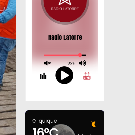
Iquique
16°C