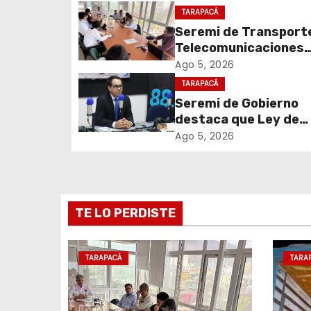
g
TARAPACÁ
Seremi de Transport
a
Telecomunicaciones
c
encabezó primera me
Ago 5, 2026
coordinación para el 
TARAPACÁ
i
de cables en desuso 
Seremi de Gobierno
Iquique
destaca que Ley de
ó
Reconstrucción Naci
Ago 5, 2026
n
impulsará la inversión
empleo en Tarapacá
d
e
TE LO PERDISTE
e
TARAPACÁ
TARA
n
t