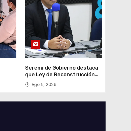
e
Seremi de Gobierno destaca
que Ley de Reconstrucción
ar
Nacional impulsará la
Ago 5, 2026
colar
inversión y el empleo en
Tarapacá