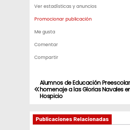
Ver estadísticas y anuncios
Promocionar publicación
Me gusta
Comentar
Compartir
Alumnos de Educación Preescolar
N
homenaje a las Glorias Navales en
a
Hospicio
v
Publicaciones Relacionadas
e