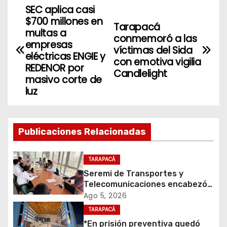
SEC aplica casi
N
$700 millones en
Tarapacá
a
multas a
conmemoró a las
empresas
víctimas del Sida
v
eléctricas ENGIE y
con emotiva vigilia
REDENOR por
Candlelight
e
masivo corte de
luz
g
a
Publicaciones Relacionadas
c
i
TARAPACÁ
Seremi de Transportes y
ó
Telecomunicaciones encabezó
primera mesa de coordinación
Ago 5, 2026
n
para el retiro de cables en
TARAPACÁ
desuso en Iquique
d
*En prisión preventiva quedó