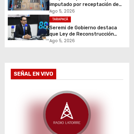
imputado por receptación de
e
cigarrillos avaluados en $1.600
Ago 5, 2026
millones*
TARAPACÁ
e
Seremi de Gobierno destaca
que Ley de Reconstrucción
n
Nacional impulsará la inversión
Ago 5, 2026
y el empleo en Tarapacá
t
r
a
SEÑAL EN VIVO
d
a
s