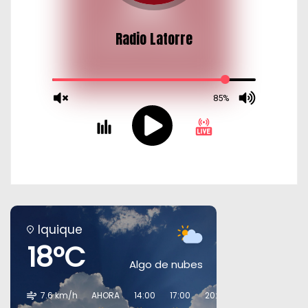
Iquique
18°C
Algo de nubes
7.6 km/h
AHORA
14:00
17:00
20:00
23:00
02:00