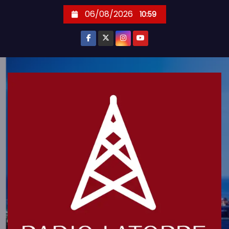
S
06/08/2026
10:59
k
i
p
t
o
c
o
n
t
e
n
t