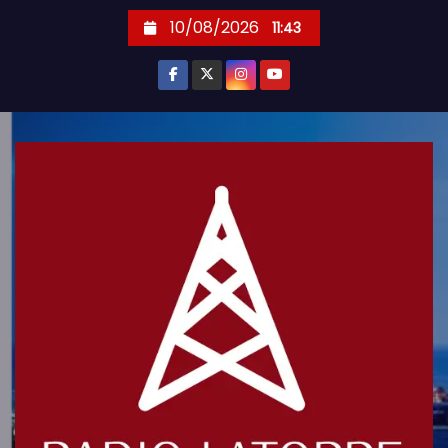
S
10/08/2026
11:43
k
i
p
t
o
c
o
n
t
e
n
t