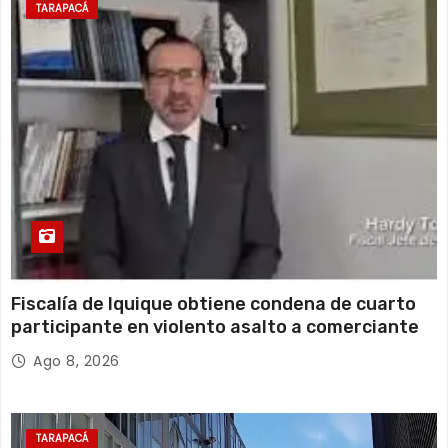
19°C
17°C
Sábado
TARAPACÁ
16 de agosto
18°C
16°C
Domingo
Fiscalía de Iquique obtiene condena de cuarto
participante en violento asalto a comerciante
Ago 8, 2026
TARAPACÁ