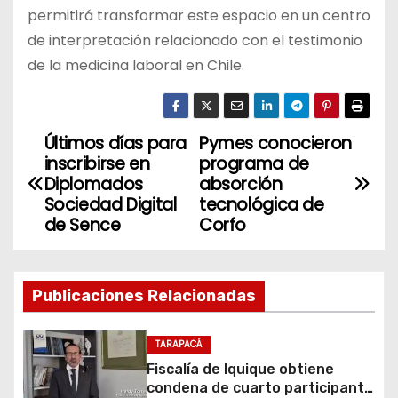
permitirá transformar este espacio en un centro
de interpretación relacionado con el testimonio
de la medicina laboral en Chile.
Últimos días para
Pymes conocieron
N
inscribirse en
programa de
a
Diplomados
absorción
Sociedad Digital
tecnológica de
v
de Sence
Corfo
e
g
Publicaciones Relacionadas
a
TARAPACÁ
c
Fiscalía de Iquique obtiene
condena de cuarto participante