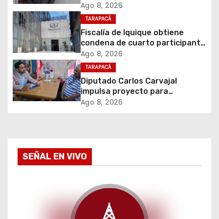
i
en violento asalto a
Ago 8, 2026
comerciante
TARAPACÁ
ó
Fiscalía de Iquique obtiene
condena de cuarto participante
n
en violento asalto a
Ago 8, 2026
comerciante
d
TARAPACÁ
Diputado Carlos Carvajal
e
impulsa proyecto para
homenajear en vida al campeón
Ago 8, 2026
e
mundial Raúl Choque
n
t
SEÑAL EN VIVO
r
a
d