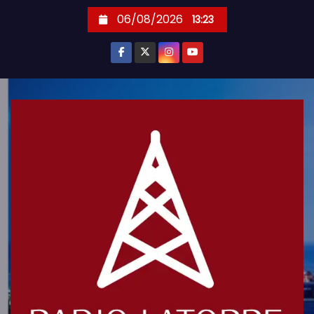
S
06/08/2026
13:23
k
i
p
t
o
c
o
n
t
e
n
t