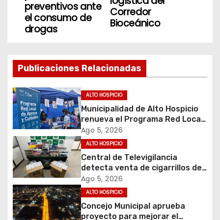
logística del
preventivos ante
Corredor
e
el consumo de
Bioceánico
drogas
g
a
Publicaciones Relacionadas
c
i
ALTO HOSPICIO
Municipalidad de Alto Hospicio
ó
renueva el Programa Red Local
de Apoyos y Cuidados
Ago 5, 2026
n
ALTO HOSPICIO
d
Central de Televigilancia
detecta venta de cigarrillos de
e
contrabando y permite
Ago 5, 2026
incautación de más de 3 mil
ALTO HOSPICIO
e
cajetillas
Concejo Municipal aprueba
proyecto para mejorar el