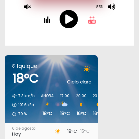
Iquique
18°C
Cielo claro
7.3 km/h
AHORA
17:00
20:00
23:00
02:00
05:00
101.6
kPa
18°C
18°C
16°C
16°C
16°C
16°C
70
%
6 de agosto
19°C
15°C
Hoy