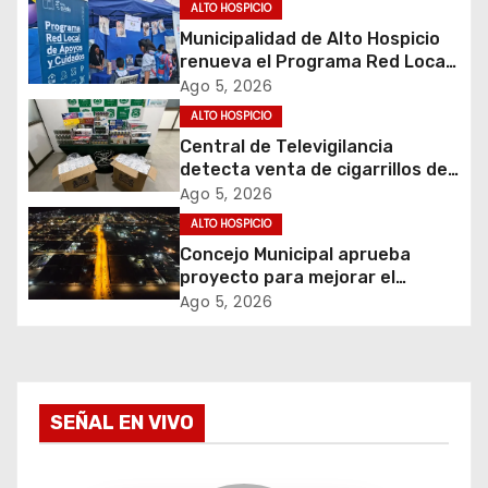
ALTO HOSPICIO
ó
Municipalidad de Alto Hospicio
renueva el Programa Red Local
n
de Apoyos y Cuidados
Ago 5, 2026
d
ALTO HOSPICIO
Central de Televigilancia
e
detecta venta de cigarrillos de
contrabando y permite
Ago 5, 2026
e
incautación de más de 3 mil
ALTO HOSPICIO
cajetillas
Concejo Municipal aprueba
n
proyecto para mejorar el
alumbrado público del sector El
t
Ago 5, 2026
Boro
r
a
SEÑAL EN VIVO
d