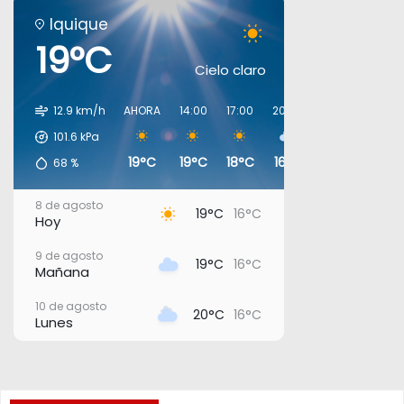
Iquique
19°C
Cielo claro
12.9 km/h
AHORA
14:00
17:00
20:00
23:00
02:00
101.6
kPa
19°C
19°C
18°C
16°C
17°C
16°C
68
%
8 de agosto
19°C
16°C
Hoy
9 de agosto
19°C
16°C
Mañana
10 de agosto
20°C
16°C
Lunes
11 de agosto
21°C
17°C
Martes