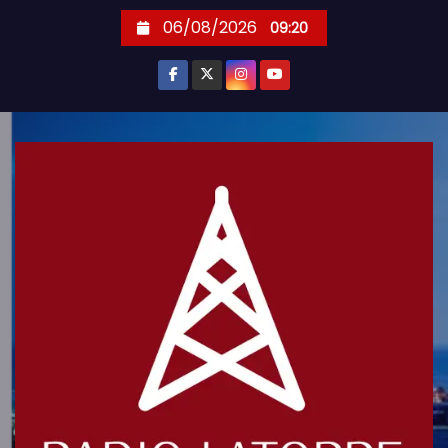
S
06/08/2026
09:20
k
i
p
t
o
c
o
n
t
e
n
t