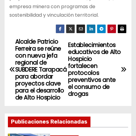
empresa minera con programas de
sostenibilidad y vinculación territorial.
Alcalde Patricio
N
Establecimientos
Ferreira se reúne
educativos de Alto
a
con nueva jefa
Hospicio
regional de
fortalecen
v
SUBDERE Tarapacá
protocolos
para abordar
preventivos ante
e
proyectos clave
el consumo de
para el desarrollo
g
drogas
de Alto Hospicio
a
c
Publicaciones Relacionadas
i