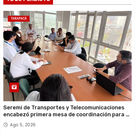
Martes
12 de agosto
22°C
19°C
Miércoles
TARAPACÁ
13 de agosto
21°C
18°C
Jueves
Seremi de Transportes y Telecomunicaciones
encabezó primera mesa de coordinación para el
retiro de cables en desuso en Iquique
Ago 5, 2026