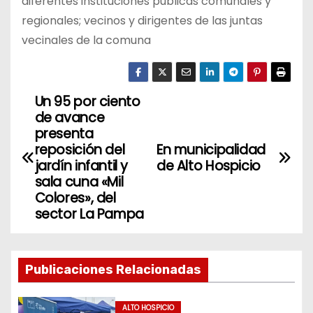
diferentes instituciones públicas comunales y
regionales; vecinos y dirigentes de las juntas
vecinales de la comuna
Un 95 por ciento
N
de avance
a
presenta
reposición del
En municipalidad
v
jardín infantil y
de Alto Hospicio
sala cuna «Mil
e
Colores», del
sector La Pampa
g
a
Publicaciones Relacionadas
c
ALTO HOSPICIO