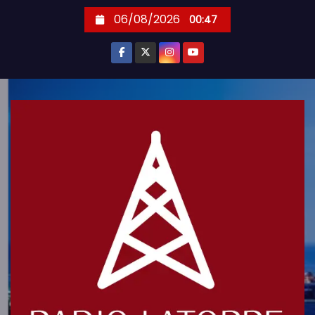
S
06/08/2026
00:47
k
i
p
t
o
c
o
n
t
e
n
t