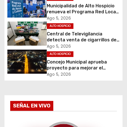
i
Municipalidad de Alto Hospicio
ó
renueva el Programa Red Local
de Apoyos y Cuidados
Ago 5, 2026
n
ALTO HOSPICIO
d
Central de Televigilancia
detecta venta de cigarrillos de
e
contrabando y permite
Ago 5, 2026
incautación de más de 3 mil
ALTO HOSPICIO
e
cajetillas
Concejo Municipal aprueba
proyecto para mejorar el
n
alumbrado público del sector El
Ago 5, 2026
Boro
t
r
a
SEÑAL EN VIVO
d