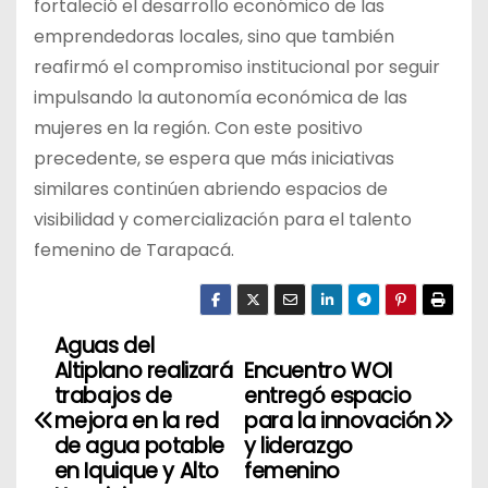
fortaleció el desarrollo económico de las
emprendedoras locales, sino que también
reafirmó el compromiso institucional por seguir
impulsando la autonomía económica de las
mujeres en la región. Con este positivo
precedente, se espera que más iniciativas
similares continúen abriendo espacios de
visibilidad y comercialización para el talento
femenino de Tarapacá.
Aguas del
N
Altiplano realizará
Encuentro WOI
a
trabajos de
entregó espacio
mejora en la red
para la innovación
v
de agua potable
y liderazgo
en Iquique y Alto
femenino