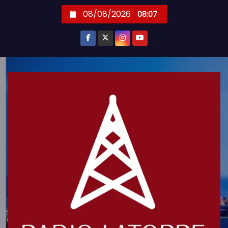
S
08/08/2026
08:07
k
i
p
t
o
c
o
n
t
e
n
t