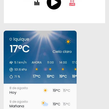
Iquique
17°C
Cielo claro
5.1 km/h
AHORA
11:00
14:00
17:00
20:00
23:00
101.6
kPa
17°C
19°C
19°C
18°C
17°C
17°C
71
%
8 de agosto
19°C
15°C
Hoy
9 de agosto
19°C
15°C
Mañana