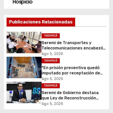
e
Hospicio
g
a
Publicaciones Relacionadas
c
TARAPACÁ
i
Seremi de Transportes y
Telecomunicaciones encabezó
ó
primera mesa de coordinación
Ago 5, 2026
para el retiro de cables en
TARAPACÁ
n
desuso en Iquique
*En prisión preventiva quedó
d
imputado por receptación de
cigarrillos avaluados en $1.600
Ago 5, 2026
e
millones*
TARAPACÁ
Seremi de Gobierno destaca
e
que Ley de Reconstrucción
Nacional impulsará la inversión
Ago 5, 2026
n
y el empleo en Tarapacá