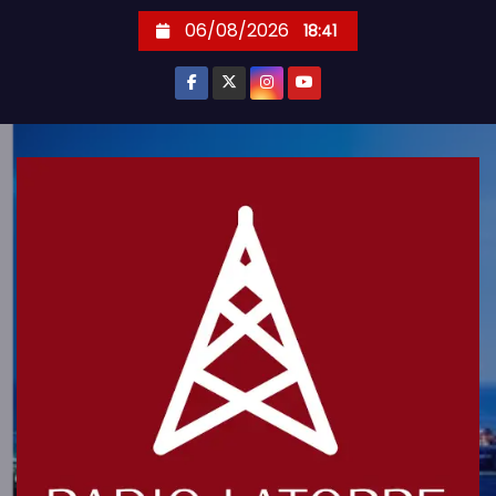
S
06/08/2026
18:41
k
i
p
t
o
c
o
n
t
e
n
t