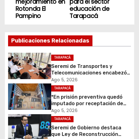
v
mejoramiento en
para el sector
Rotonda El
educación de
e
Pampino
Tarapacá
g
a
Publicaciones Relacionadas
c
TARAPACÁ
i
Seremi de Transportes y
Telecomunicaciones encabezó
ó
primera mesa de coordinación
Ago 5, 2026
para el retiro de cables en
TARAPACÁ
n
desuso en Iquique
*En prisión preventiva quedó
d
imputado por receptación de
cigarrillos avaluados en $1.600
Ago 5, 2026
e
millones*
TARAPACÁ
Seremi de Gobierno destaca
e
que Ley de Reconstrucción