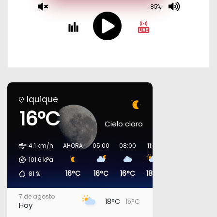
Iquique
16°C
Cielo claro
4.1 km/h
AHORA
05:00
08:00
11:00
14:00
17:00
101.6
kPa
16°C
16°C
16°C
18°C
18°C
17°C
81
%
7 de agosto
18°C
15°C
Hoy