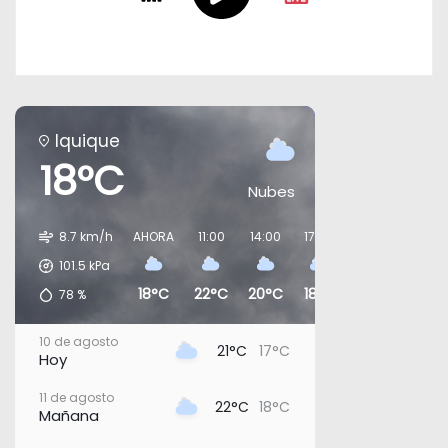
Iquique
18°C
Nubes
8.7 km/h
AHORA
11:00
14:00
17:00
20:00
23:00
101.5
kPa
18°C
22°C
20°C
18°C
20°C
19°C
78
%
10 de agosto
21°C
17°C
Hoy
11 de agosto
22°C
18°C
Mañana