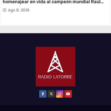
homenajear en vida al campeón mundial Raúl
Choque
Ago 8, 2026