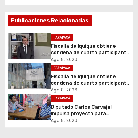
g
a
Publicaciones Relacionadas
c
TARAPACÁ
i
Fiscalía de Iquique obtiene
condena de cuarto participante
ó
en violento asalto a
Ago 8, 2026
comerciante
TARAPACÁ
n
Fiscalía de Iquique obtiene
d
condena de cuarto participante
en violento asalto a
Ago 8, 2026
e
comerciante
TARAPACÁ
Diputado Carlos Carvajal
e
impulsa proyecto para
homenajear en vida al campeón
Ago 8, 2026
n
mundial Raúl Choque
t