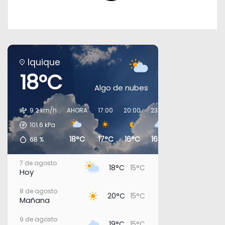
Iquique
18°C
Algo de nubes
9.2 km/h
AHORA
17:00
20:00
23:00
02:00
05:00
101.6
kPa
18°C
17°C
16°C
16°C
16°C
15°C
68
%
7 de agosto
18°C
15°C
Hoy
8 de agosto
20°C
15°C
Mañana
9 de agosto
19°C
15°C