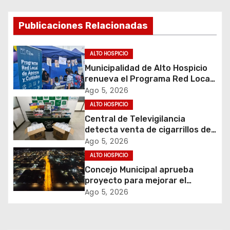
g
Publicaciones Relacionadas
a
c
ALTO HOSPICIO
Municipalidad de Alto Hospicio
i
renueva el Programa Red Local
de Apoyos y Cuidados
Ago 5, 2026
ó
ALTO HOSPICIO
Central de Televigilancia
n
detecta venta de cigarrillos de
contrabando y permite
d
Ago 5, 2026
incautación de más de 3 mil
ALTO HOSPICIO
cajetillas
e
Concejo Municipal aprueba
proyecto para mejorar el
e
alumbrado público del sector El
Ago 5, 2026
Boro
n