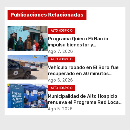
e
g
Publicaciones Relacionadas
a
ALTO HOSPICIO
c
Programa Quiero Mi Barrio
impulsa bienestar y
i
envejecimiento activo en
Ago 7, 2026
adultos mayores de Alto
ALTO HOSPICIO
ó
Hospicio
Vehículo robado en El Boro fue
recuperado en 30 minutos
n
gracias a operativo coordinado
Ago 6, 2026
d
ALTO HOSPICIO
Municipalidad de Alto Hospicio
e
renueva el Programa Red Local
de Apoyos y Cuidados
Ago 5, 2026
e
n