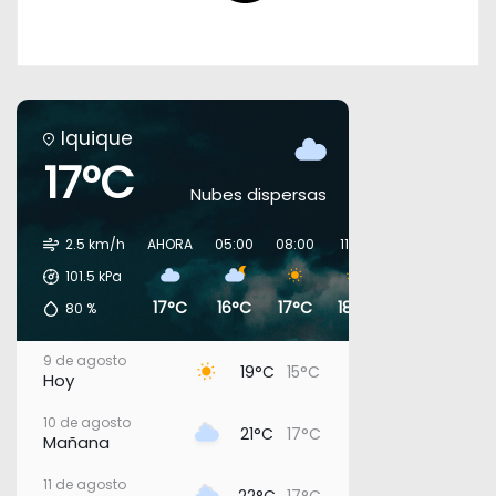
Iquique
17°C
Nubes dispersas
2.5 km/h
AHORA
05:00
08:00
11:00
14:00
17:00
101.5
kPa
17°C
16°C
17°C
18°C
19°C
18°C
80
%
9 de agosto
19°C
15°C
Hoy
10 de agosto
21°C
17°C
Mañana
11 de agosto
22°C
17°C