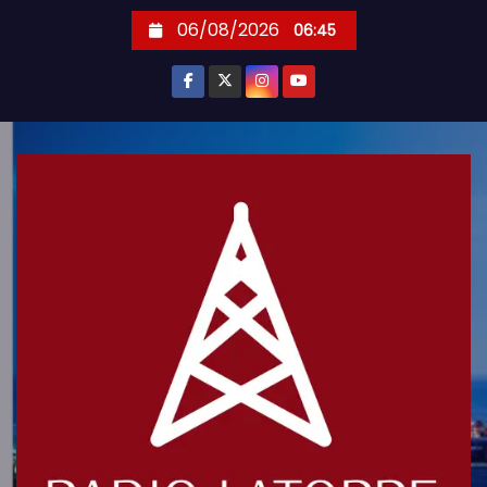
S
06/08/2026
06:45
k
i
p
t
o
c
o
n
t
e
n
t