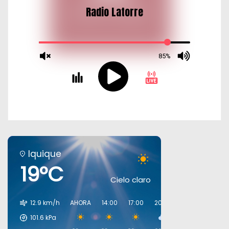
Iquique
19°C
Cielo claro
12.9 km/h
AHORA
14:00
17:00
20:00
23:00
02:00
101.6
kPa