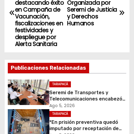
destacando éxito
Organizada por
v
en Campaña de
Seremi de Justicia
Vacunación,
y Derechos
e
fiscalizaciones en
Humanos
festividades y
g
despliegue por
Alerta Sanitaria
a
c
Publicaciones Relacionadas
i
ó
TARAPACÁ
Seremi de Transportes y
n
Telecomunicaciones encabezó
primera mesa de coordinación
Ago 5, 2026
d
para el retiro de cables en
TARAPACÁ
desuso en Iquique
e
*En prisión preventiva quedó
imputado por receptación de