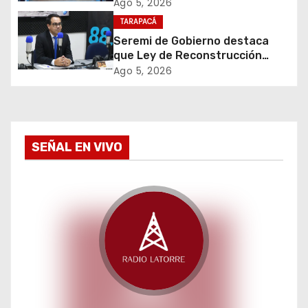
e
cigarrillos avaluados en $1.600
Ago 5, 2026
millones*
TARAPACÁ
n
Seremi de Gobierno destaca
t
que Ley de Reconstrucción
Nacional impulsará la inversión
Ago 5, 2026
r
y el empleo en Tarapacá
a
d
SEÑAL EN VIVO
a
s