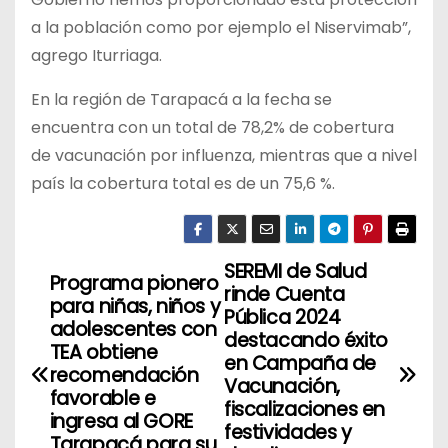
a la población como por ejemplo el Niservimab”,
agrego Iturriaga.
En la región de Tarapacá a la fecha se
encuentra con un total de 78,2% de cobertura
de vacunación por influenza, mientras que a nivel
país la cobertura total es de un 75,6 %.
SEREMI de Salud
N
Programa pionero
rinde Cuenta
para niñas, niños y
a
Pública 2024
adolescentes con
destacando éxito
TEA obtiene
v
en Campaña de
recomendación
Vacunación,
favorable e
e
fiscalizaciones en
ingresa al GORE
festividades y
Tarapacá para su