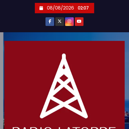
S
08/08/2026
02:07
k
i
p
t
o
c
o
n
t
e
n
t