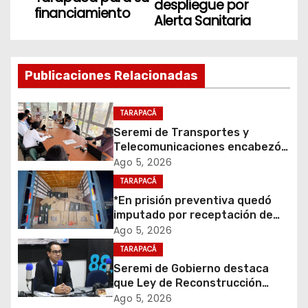
g
despliegue por
financiamiento
Alerta Sanitaria
a
c
Publicaciones Relacionadas
i
ó
TARAPACÁ
Seremi de Transportes y
n
Telecomunicaciones encabezó
primera mesa de coordinación
Ago 5, 2026
d
para el retiro de cables en
TARAPACÁ
desuso en Iquique
e
*En prisión preventiva quedó
imputado por receptación de
e
cigarrillos avaluados en $1.600
Ago 5, 2026
millones*
TARAPACÁ
n
Seremi de Gobierno destaca
t
que Ley de Reconstrucción
Nacional impulsará la inversión
Ago 5, 2026