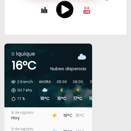
Iquique
16°C
Nubes dispersas
2.9 km/h
AHORA
05:00
08:00
11:00
14:00
17:00
101.7
kPa
16°C
16°C
17°C
19°C
19°C
18°C
77
%
8 de agosto
19°C
15°C
Hoy
9 de agosto