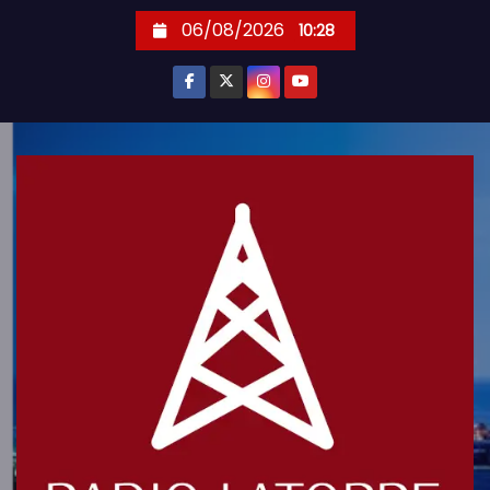
S
06/08/2026
10:28
k
i
p
t
o
c
o
n
t
e
n
t