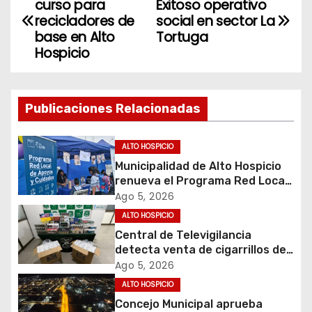
curso para
Exitoso operativo
a
recicladores de
social en sector La
base en Alto
Tortuga
v
Hospicio
e
g
Publicaciones Relacionadas
a
ALTO HOSPICIO
c
Municipalidad de Alto Hospicio
renueva el Programa Red Local
i
de Apoyos y Cuidados
Ago 5, 2026
ALTO HOSPICIO
ó
Central de Televigilancia
detecta venta de cigarrillos de
n
contrabando y permite
Ago 5, 2026
incautación de más de 3 mil
d
ALTO HOSPICIO
cajetillas
Concejo Municipal aprueba