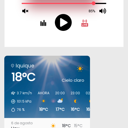
Iquique
18°C
Cielo claro
3.7 km/h
AHORA
20:00
23:00
02:00
05:00
08:00
101.5
kPa
18°C
17°C
16°C
16°C
16°C
16°C
76
%
6 de agosto
18°C
15°C