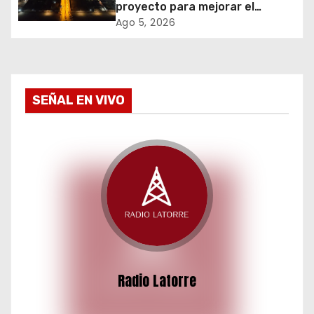
e
proyecto para mejorar el
alumbrado público del sector El
Ago 5, 2026
e
Boro
n
t
SEÑAL EN VIVO
r
a
d
a
s