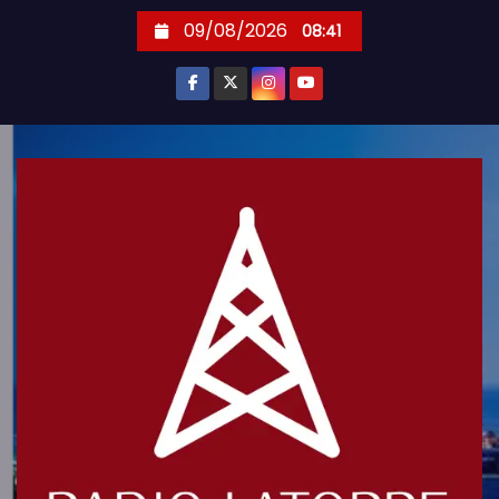
S
09/08/2026
08:41
k
i
p
t
o
c
o
n
t
e
n
t