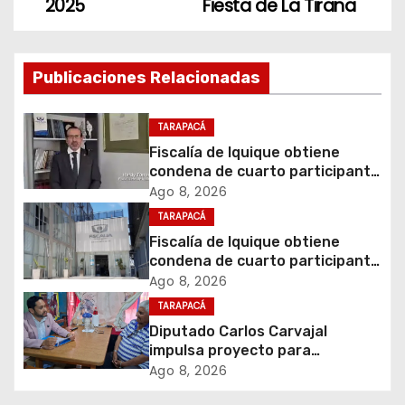
2025
Fiesta de La Tirana
v
e
Publicaciones Relacionadas
g
TARAPACÁ
a
Fiscalía de Iquique obtiene
c
condena de cuarto participante
en violento asalto a
Ago 8, 2026
i
comerciante
TARAPACÁ
Fiscalía de Iquique obtiene
ó
condena de cuarto participante
en violento asalto a
Ago 8, 2026
n
comerciante
TARAPACÁ
d
Diputado Carlos Carvajal
impulsa proyecto para
e
homenajear en vida al campeón
Ago 8, 2026
mundial Raúl Choque