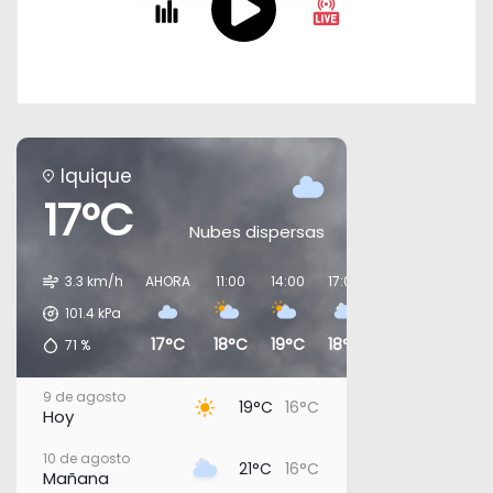
Iquique
17°C
Nubes dispersas
3.3 km/h
AHORA
11:00
14:00
17:00
20:00
23:00
101.4
kPa
17°C
18°C
19°C
18°C
18°C
17°C
71
%
9 de agosto
19°C
16°C
Hoy
10 de agosto
21°C
16°C
Mañana