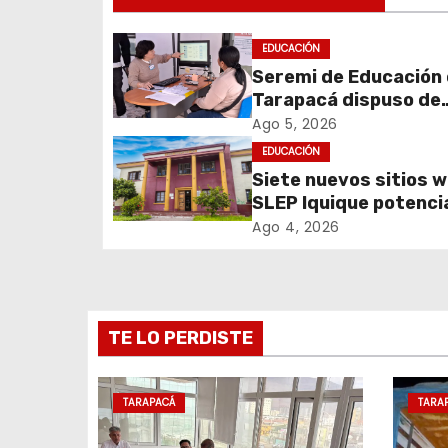
e
g
EDUCACIÓN
Seremi de Educación
a
Tarapacá dispuso de
c
facilitadores para a
Ago 5, 2026
proceso de Admisión
EDUCACIÓN
i
Escolar 2027
Siete nuevos sitios w
SLEP Iquique potencia
ó
presencia digital de 
Ago 4, 2026
n
liceos Técnico
Profesionales
d
e
TE LO PERDISTE
e
TARAPACÁ
TARA
n