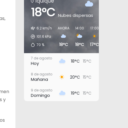
Iquique
18°C
Nubes dispersas
as,
6.2 km/h
AHORA
14:00
17:00
20:00
23:0
101.6
kPa
18°C
18°C
17°C
16°C
16°
70
%
7 de agosto
18°C
15°C
Hoy
8 de agosto
20°C
15°C
Mañana
9 de agosto
rmen
19°C
15°C
Domingo
s y
10 de agosto
20°C
16°C
Lunes
ros
11 de agosto
20°C
17°C
Martes