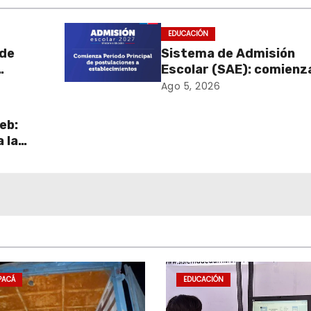
EDUCACIÓN
 de
Sistema de Admisión
Escolar (SAE): comienz
poyar
las postulaciones a
Ago 5, 2026
establecimientos para
2027
eb:
 la
sus
PACÁ
EDUCACIÓN