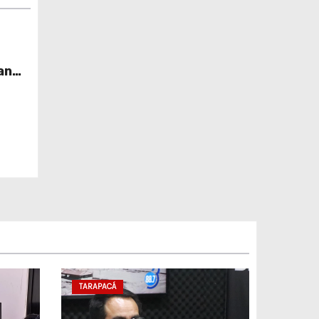
an
TARAPACÁ