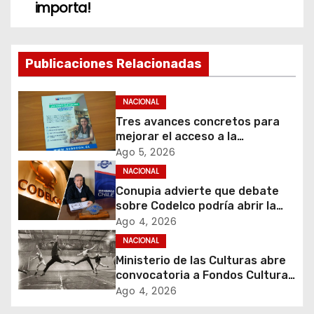
importa!
e
g
Publicaciones Relacionadas
a
c
NACIONAL
Tres avances concretos para
i
mejorar el acceso a la
información y proteger los
Ago 5, 2026
ó
derechos de los contribuyentes
NACIONAL
en materia de avalúos y
Conupia advierte que debate
n
contribuciones
sobre Codelco podría abrir la
puerta a una nueva ola de
d
Ago 4, 2026
privatizaciones en Chile
NACIONAL
e
Ministerio de las Culturas abre
convocatoria a Fondos Cultura
e
2027 con foco en
Ago 4, 2026
transparencia, innovación y