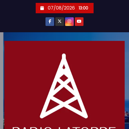
S
07/08/2026
13:00
k
i
p
t
o
c
o
n
t
e
n
t