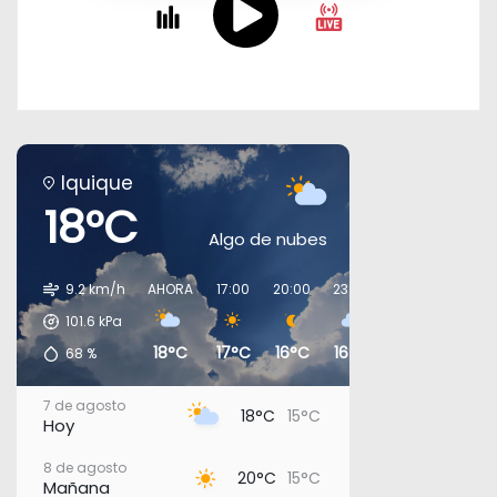
Iquique
18°C
Algo de nubes
9.2 km/h
AHORA
17:00
20:00
23:00
02:00
05:00
101.6
kPa
18°C
17°C
16°C
16°C
16°C
15°C
68
%
7 de agosto
18°C
15°C
Hoy
8 de agosto
20°C
15°C
Mañana