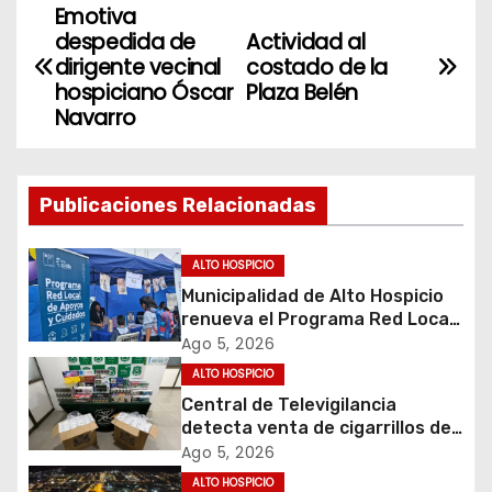
Emotiva
N
despedida de
Actividad al
a
dirigente vecinal
costado de la
hospiciano Óscar
Plaza Belén
v
Navarro
e
g
Publicaciones Relacionadas
a
ALTO HOSPICIO
c
Municipalidad de Alto Hospicio
renueva el Programa Red Local
i
de Apoyos y Cuidados
Ago 5, 2026
ALTO HOSPICIO
ó
Central de Televigilancia
detecta venta de cigarrillos de
n
contrabando y permite
Ago 5, 2026
incautación de más de 3 mil
d
ALTO HOSPICIO