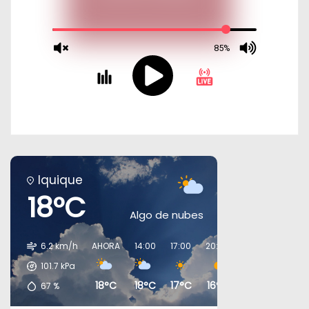
Iquique
18°C
Algo de nubes
6.2 km/h
AHORA
14:00
17:00
20:00
23:00
02:00
101.7
kPa
18°C
18°C
17°C
16°C
16°C
16°C
67
%