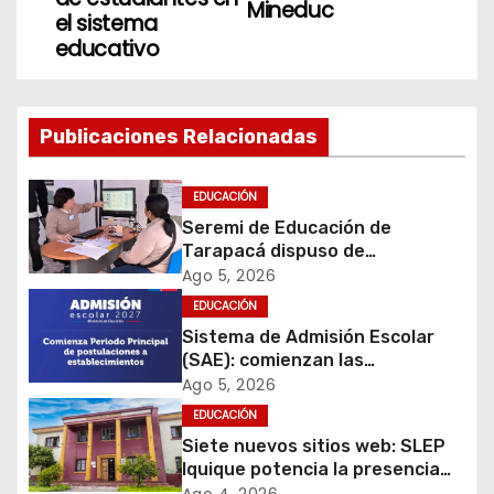
Mineduc
el sistema
a
educativo
c
i
Publicaciones Relacionadas
ó
EDUCACIÓN
n
Seremi de Educación de
Tarapacá dispuso de
d
facilitadores para apoyar
Ago 5, 2026
proceso de Admisión Escolar
e
EDUCACIÓN
2027
Sistema de Admisión Escolar
e
(SAE): comienzan las
postulaciones a
Ago 5, 2026
n
establecimientos para 2027
EDUCACIÓN
t
Siete nuevos sitios web: SLEP
Iquique potencia la presencia
digital de sus liceos Técnico
Ago 4, 2026