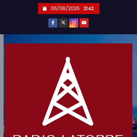
S
06/08/2026
21:42
k
i
p
t
o
c
o
n
t
e
n
t