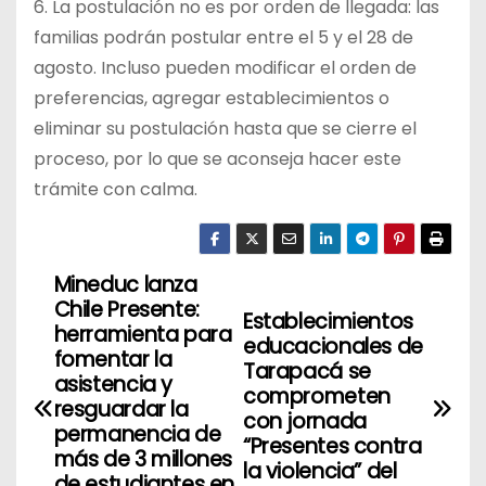
6. La postulación no es por orden de llegada: las
familias podrán postular entre el 5 y el 28 de
agosto. Incluso pueden modificar el orden de
preferencias, agregar establecimientos o
eliminar su postulación hasta que se cierre el
proceso, por lo que se aconseja hacer este
trámite con calma.
Mineduc lanza
N
Chile Presente:
Establecimientos
a
herramienta para
educacionales de
fomentar la
Tarapacá se
v
asistencia y
comprometen
resguardar la
con jornada
e
permanencia de
“Presentes contra
más de 3 millones
g
la violencia” del
de estudiantes en