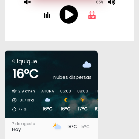
Iquique
16°C
Nubes dispersas
2.9 km/h
AHORA
05:00
08:00
11:00
14:00
17:00
101.7
kPa
16°C
16°C
17°C
19°C
19°C
18°C
77
%
7 de agosto
18°C
15°C
Hoy