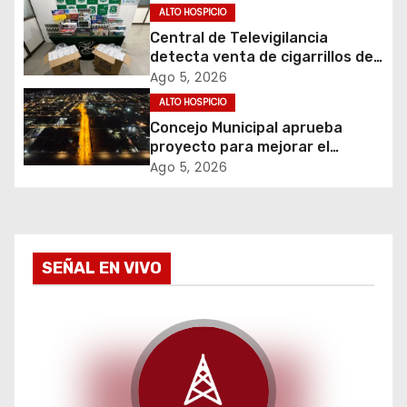
n
ALTO HOSPICIO
d
Central de Televigilancia
detecta venta de cigarrillos de
e
contrabando y permite
Ago 5, 2026
incautación de más de 3 mil
ALTO HOSPICIO
e
cajetillas
Concejo Municipal aprueba
proyecto para mejorar el
n
alumbrado público del sector El
Ago 5, 2026
Boro
t
r
a
SEÑAL EN VIVO
d
a
s