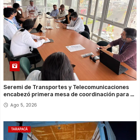
14 de agosto
21°C
18°C
Viernes
Seremi de Transportes y Telecomunicaciones
encabezó primera mesa de coordinación para el
retiro de cables en desuso en Iquique
Ago 5, 2026
TARAPACÁ