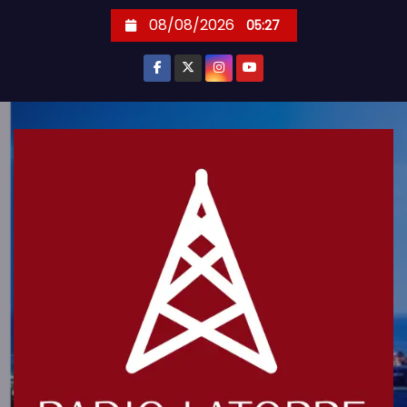
S
08/08/2026
05:27
k
i
p
t
o
c
o
n
t
e
n
t