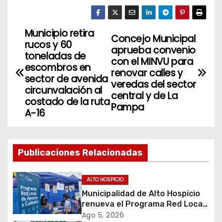
Municipio retira
N
Concejo Municipal
rucos y 60
aprueba convenio
a
toneladas de
con el MINVU para
escombros en
renovar calles y
v
sector de avenida
veredas del sector
circunvalación al
central y de La
e
costado de la ruta
Pampa
A-16
g
a
Publicaciones Relacionadas
c
i
ALTO HOSPICIO
Municipalidad de Alto Hospicio
ó
renueva el Programa Red Local
de Apoyos y Cuidados
Ago 5, 2026