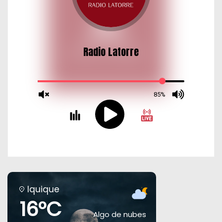
Iquique
16°C
Algo de nubes