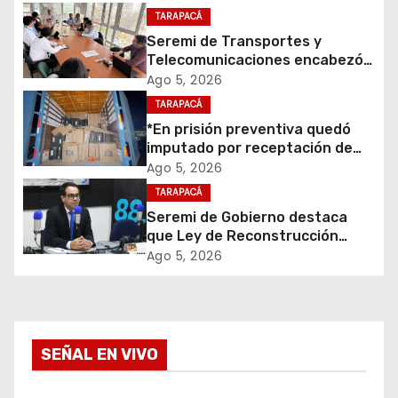
c
TARAPACÁ
Seremi de Transportes y
i
Telecomunicaciones encabezó
primera mesa de coordinación
Ago 5, 2026
ó
para el retiro de cables en
TARAPACÁ
desuso en Iquique
*En prisión preventiva quedó
n
imputado por receptación de
cigarrillos avaluados en $1.600
d
Ago 5, 2026
millones*
TARAPACÁ
e
Seremi de Gobierno destaca
que Ley de Reconstrucción
e
Nacional impulsará la inversión
Ago 5, 2026
y el empleo en Tarapacá
n
t
SEÑAL EN VIVO
r