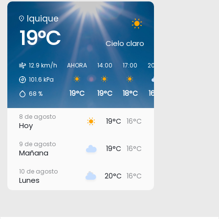
Iquique
19°C
Cielo claro
12.9 km/h
AHORA
14:00
17:00
20:00
23:00
02:00
101.6
kPa
19°C
19°C
18°C
16°C
17°C
16°C
68
%
8 de agosto
19°C
16°C
Hoy
9 de agosto
19°C
16°C
Mañana
10 de agosto
20°C
16°C
Lunes
11 de agosto
21°C
17°C
Martes