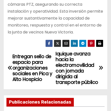
cámaras PTZ, asegurando su correcta
instalación y operatividad. Esta inversión permite
mejorar sustantivamente la capacidad de
monitoreo, respuesta y control en el entorno de
la junta de vecinos Nueva Victoria.
Iquique avanza
N
Entregan sello de
hacia la
espacio para
a
electromovilidad
organizaciones
con jornada
sociales en Pica y
v
dirigida al
Alto Hospicio
transporte público
e
g
Publicaciones Relacionadas
a