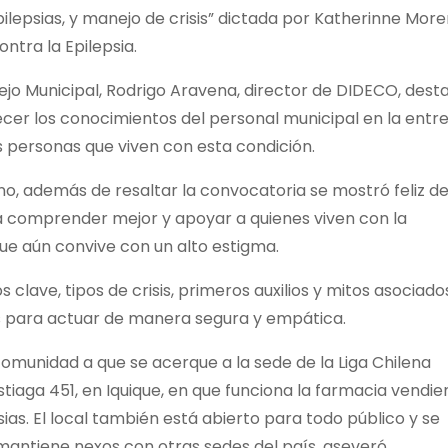
ilepsias, y manejo de crisis” dictada por Katherinne More
ntra la Epilepsia.
cejo Municipal, Rodrigo Aravena, director de DIDECO, dest
lecer los conocimientos del personal municipal en la entr
s personas que viven con esta condición.
o, además de resaltar la convocatoria se mostró feliz d
ra comprender mejor y apoyar a quienes viven con la
e aún convive con un alto estigma.
clave, tipos de crisis, primeros auxilios y mitos asociados
s para actuar de manera segura y empática.
comunidad a que se acerque a la sede de la Liga Chilena
stiaga 451, en Iquique, en que funciona la farmacia vendi
s. El local también está abierto para todo público y se
 mantiene nexos con otras sedes del país, aseveró.