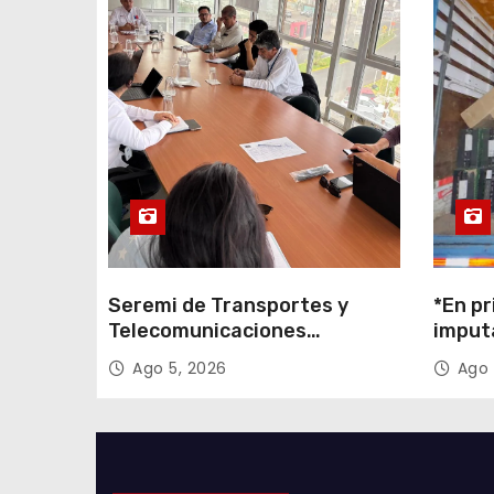
t
r
a
d
a
s
Seremi de Transportes y
*En pr
Telecomunicaciones
imput
encabezó primera mesa de
cigarr
Ago 5, 2026
Ago 
coordinación para el retiro de
$1.600
cables en desuso en Iquique