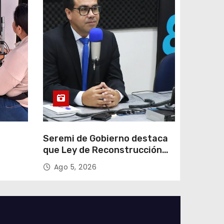
e
Seremi de Gobierno destaca
que Ley de Reconstrucción
ar
Nacional impulsará la
Ago 5, 2026
colar
inversión y el empleo en
Tarapacá