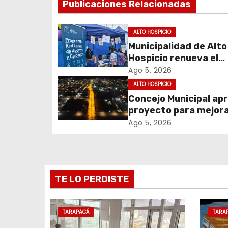
Publicaciones Relacionadas
e
g
ALTO HOSPICIO
Municipalidad de Alto
a
Hospicio renueva el
c
Programa Red Local 
Ago 5, 2026
Apoyos y Cuidados
ALTO HOSPICIO
i
Concejo Municipal ap
proyecto para mejora
ó
alumbrado público de
Ago 5, 2026
n
sector El Boro
d
e
TE LO PERDISTE
e
TARAPACÁ
TARA
n