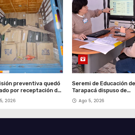
isión preventiva quedó
Seremi de Educación d
ado por receptación de
Tarapacá dispuso de
illos avaluados en
facilitadores para apoy
5, 2026
Ago 5, 2026
 millones*
proceso de Admisión Es
2027