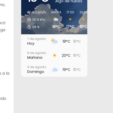
Algo de nubes
no,
9.2 km/h
AHORA
17:00
20:00
23:00
02:
101.6
kPa
acó
18°C
17°C
16°C
16°C
16°
68
%
ega
7 de agosto
18°C
15°C
Hoy
e
8 de agosto
20°C
15°C
Mañana
9 de agosto
19°C
15°C
Domingo
 a la
10 de agosto
20°C
16°C
Lunes
11 de agosto
20°C
17°C
endo
Martes
12 de agosto
22°C
18°C