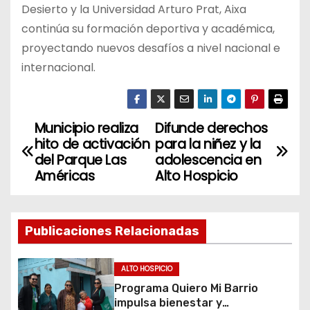
Desierto y la Universidad Arturo Prat, Aixa
continúa su formación deportiva y académica,
proyectando nuevos desafíos a nivel nacional e
internacional.
Municipio realiza
Difunde derechos
N
hito de activación
para la niñez y la
a
del Parque Las
adolescencia en
Américas
Alto Hospicio
v
e
Publicaciones Relacionadas
g
ALTO HOSPICIO
a
Programa Quiero Mi Barrio
c
impulsa bienestar y