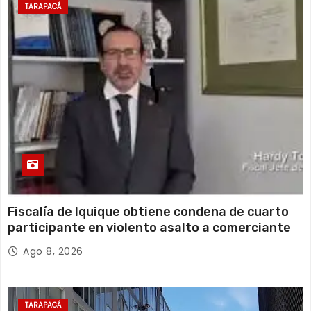
19°C
15°C
Sábado
TARAPACÁ
16 de agosto
17°C
15°C
Domingo
Fiscalía de Iquique obtiene condena de cuarto
participante en violento asalto a comerciante
Ago 8, 2026
TARAPACÁ