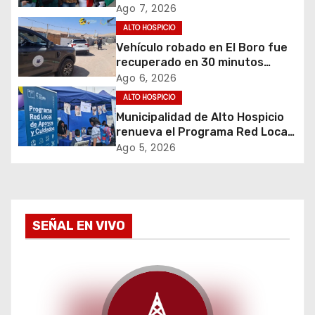
envejecimiento activo en
Ago 7, 2026
i
adultos mayores de Alto
ALTO HOSPICIO
Hospicio
Vehículo robado en El Boro fue
ó
recuperado en 30 minutos
gracias a operativo coordinado
Ago 6, 2026
n
ALTO HOSPICIO
d
Municipalidad de Alto Hospicio
renueva el Programa Red Local
e
de Apoyos y Cuidados
Ago 5, 2026
e
n
SEÑAL EN VIVO
t
r
a