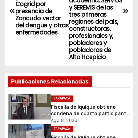
academia, SERVIUS
Cogrid por
e
y SEREMIS de las
presencia de
tres primeras
g
Zancudo vector
regiones del país,
del dengue y otras
constructoras,
a
enfermedades
profesionales y,
pobladores y
c
pobladoras de
i
Alto Hospicio
ó
n
Publicaciones Relacionadas
d
TARAPACÁ
e
Fiscalía de Iquique obtiene
condena de cuarto participante
e
en violento asalto a
Ago 8, 2026
comerciante
TARAPACÁ
n
Fiscalía de Iquique obtiene