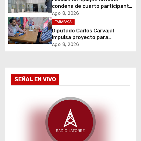
condena de cuarto participante
t
en violento asalto a
Ago 8, 2026
comerciante
r
TARAPACÁ
Diputado Carlos Carvajal
a
impulsa proyecto para
homenajear en vida al campeón
Ago 8, 2026
d
mundial Raúl Choque
a
s
SEÑAL EN VIVO