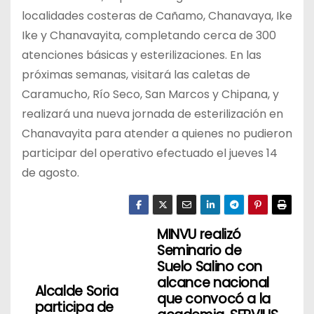
localidades costeras de Cañamo, Chanavaya, Ike
Ike y Chanavayita, completando cerca de 300
atenciones básicas y esterilizaciones. En las
próximas semanas, visitará las caletas de
Caramucho, Río Seco, San Marcos y Chipana, y
realizará una nueva jornada de esterilización en
Chanavayita para atender a quienes no pudieron
participar del operativo efectuado el jueves 14
de agosto.
MINVU realizó
N
Seminario de
a
Suelo Salino con
alcance nacional
Alcalde Soria
v
que convocó a la
participa de