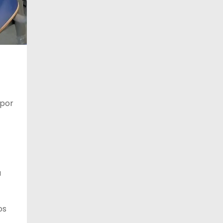
 por
a
os