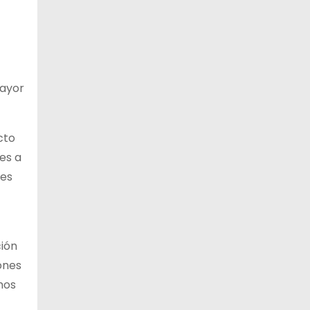
mayor
cto
es a
res
ión
ones
mos