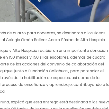
emás de cuatro para docentes, se destinaron a los Liceos
 al Colegio Simón Bolívar Anexo Básica de Alto Hospicio.
uique y Alto Hospicio recibieron una importante donación
e en 150 mesas y 150 sillas escolares, además de cuatro
 parte de las acciones del convenio de colaboración del
Iquique, junto a Fundación Collahuasi, para potenciar el
través de la habilitación de espacios, así como de la
 proceso de enseñanza y aprendizaje, contribuyendo a l
cá.
runa, explicó que esta entrega está destinada a los nuev
nardo O’Higgins de Iquique y en la ampliación modular del