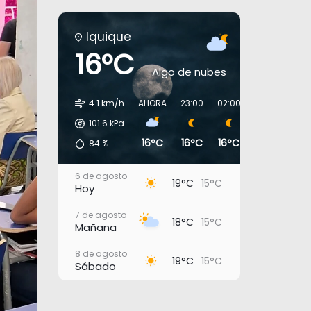
Iquique
16°C
Algo de nubes
4.1 km/h
AHORA
23:00
02:00
05:00
08:
101.6
kPa
16°C
16°C
16°C
16°C
16°
84
%
6 de agosto
19°C
15°C
Hoy
7 de agosto
18°C
15°C
Mañana
8 de agosto
19°C
15°C
Sábado
9 de agosto
18°C
15°C
Domingo