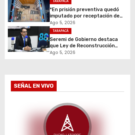
TARAPACÁ
desuso en Iquique
e
*En prisión preventiva quedó
imputado por receptación de
e
cigarrillos avaluados en $1.600
Ago 5, 2026
millones*
TARAPACÁ
n
Seremi de Gobierno destaca
t
que Ley de Reconstrucción
Nacional impulsará la inversión
Ago 5, 2026
r
y el empleo en Tarapacá
a
d
SEÑAL EN VIVO
a
s