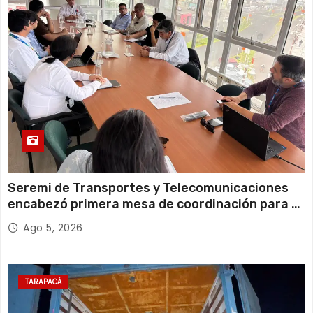
14 de agosto
21°C
18°C
Viernes
Seremi de Transportes y Telecomunicaciones
encabezó primera mesa de coordinación para el
retiro de cables en desuso en Iquique
Ago 5, 2026
TARAPACÁ