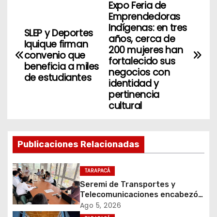
Expo Feria de
N
Emprendedoras
a
Indígenas: en tres
SLEP y Deportes
años, cerca de
Iquique firman
v
200 mujeres han
convenio que
fortalecido sus
beneficia a miles
e
negocios con
de estudiantes
identidad y
g
pertinencia
cultural
a
c
Publicaciones Relacionadas
i
ó
TARAPACÁ
Seremi de Transportes y
n
Telecomunicaciones encabezó
primera mesa de coordinación
Ago 5, 2026
d
para el retiro de cables en