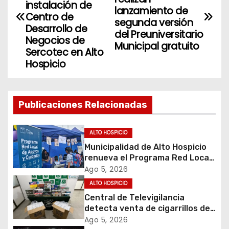
instalación de
lanzamiento de
v
Centro de
segunda versión
Desarrollo de
del Preuniversitario
e
Negocios de
Municipal gratuito
Sercotec en Alto
g
Hospicio
a
c
Publicaciones Relacionadas
i
ALTO HOSPICIO
ó
Municipalidad de Alto Hospicio
renueva el Programa Red Local
n
de Apoyos y Cuidados
Ago 5, 2026
d
ALTO HOSPICIO
Central de Televigilancia
e
detecta venta de cigarrillos de
contrabando y permite
Ago 5, 2026