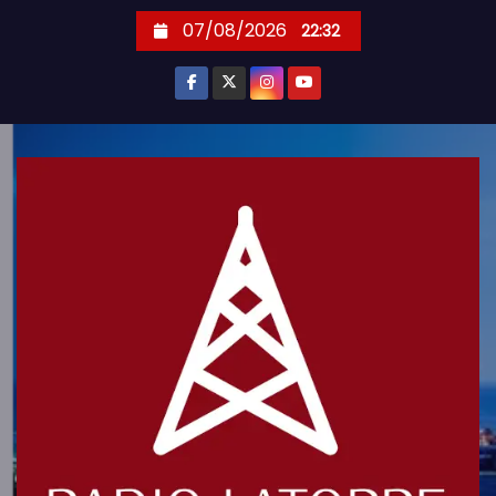
S
07/08/2026
22:32
k
i
p
t
o
c
o
n
t
e
n
t