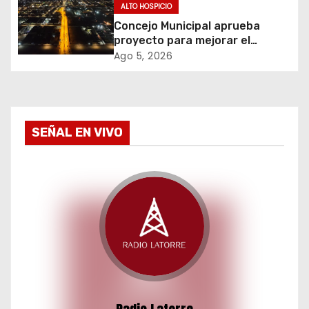
e
incautación de más de 3 mil
ALTO HOSPICIO
cajetillas
Concejo Municipal aprueba
n
proyecto para mejorar el
alumbrado público del sector El
t
Ago 5, 2026
Boro
r
a
SEÑAL EN VIVO
d
a
s