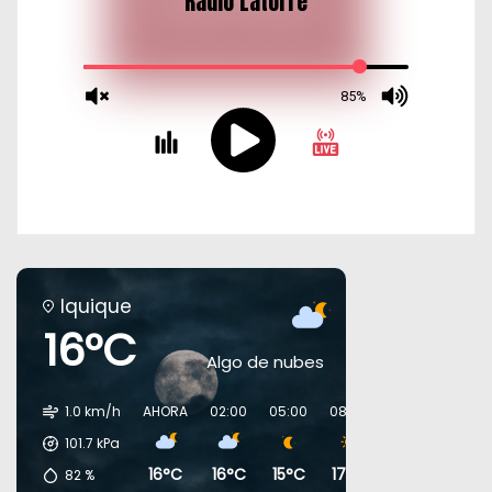
Iquique
16°C
Algo de nubes
1.0 km/h
AHORA
02:00
05:00
08:00
11:00
14:00
101.7
kPa
16°C
16°C
15°C
17°C
19°C
19°C
82
%