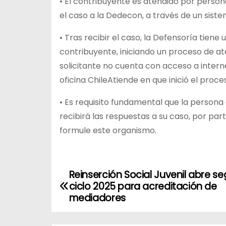
• El contribuyente es atendido por person
el caso a la Dedecon, a través de un sistem
• Tras recibir el caso, la Defensoría tien
contribuyente, iniciando un proceso de aten
solicitante no cuenta con acceso a interne
oficina ChileAtiende en que inició el proce
• Es requisito fundamental que la persona
recibirá las respuestas a su caso, por par
formule este organismo.
Reinserción Social Juvenil abre s
N
ciclo 2025 para acreditación de
a
mediadores
v