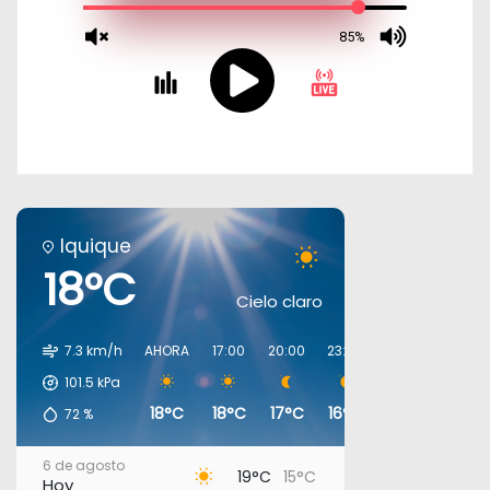
Iquique
18°C
Cielo claro
7.3 km/h
AHORA
17:00
20:00
23:00
02:00
05:00
101.5
kPa
18°C
18°C
17°C
16°C
16°C
16°C
72
%
6 de agosto
19°C
15°C
Hoy