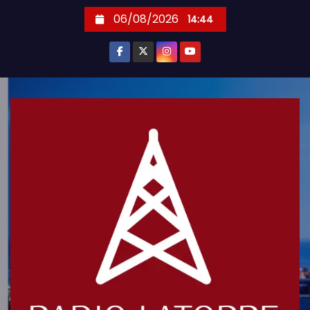
S
06/08/2026
14:44
k
i
p
t
o
c
o
n
t
e
n
t