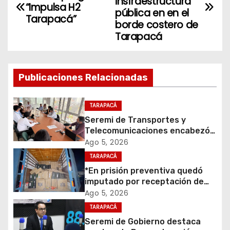
a
insfraestructura
“Impulsa H2
pública en en el
Tarapacá”
v
borde costero de
Tarapacá
e
g
Publicaciones Relacionadas
a
c
TARAPACÁ
Seremi de Transportes y
i
Telecomunicaciones encabezó
primera mesa de coordinación
Ago 5, 2026
ó
para el retiro de cables en
TARAPACÁ
desuso en Iquique
*En prisión preventiva quedó
n
imputado por receptación de
cigarrillos avaluados en $1.600
d
Ago 5, 2026
millones*
TARAPACÁ
e
Seremi de Gobierno destaca