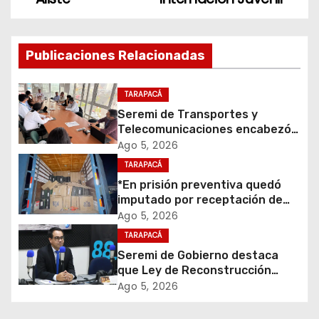
e
g
Publicaciones Relacionadas
a
c
TARAPACÁ
Seremi de Transportes y
i
Telecomunicaciones encabezó
primera mesa de coordinación
Ago 5, 2026
ó
para el retiro de cables en
TARAPACÁ
desuso en Iquique
*En prisión preventiva quedó
n
imputado por receptación de
cigarrillos avaluados en $1.600
d
Ago 5, 2026
millones*
TARAPACÁ
e
Seremi de Gobierno destaca
que Ley de Reconstrucción
e
Nacional impulsará la inversión
Ago 5, 2026
y el empleo en Tarapacá
n