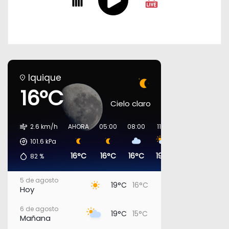
Iquique
16°C
Cielo claro
2.6 km/h
AHORA
05:00
08:00
11:00
14:00
17:00
101.6
kPa
16°C
16°C
16°C
19°C
19°C
17°C
82
%
5 de agosto
19°C
16°C
Hoy
6 de agosto
19°C
15°C
Mañana