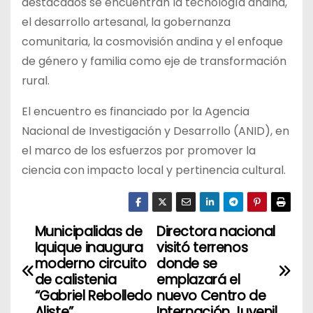
destacados se encuentran la tecnología andina,
el desarrollo artesanal, la gobernanza
comunitaria, la cosmovisión andina y el enfoque
de género y familia como eje de transformación
rural.
El encuentro es financiado por la Agencia
Nacional de Investigación y Desarrollo (ANID), en
el marco de los esfuerzos por promover la
ciencia con impacto local y pertinencia cultural.
Municipalidas de
Directora nacional
N
Iquique inaugura
visitó terrenos
a
moderno circuito
donde se
de calistenia
emplazará el
v
“Gabriel Rebolledo
nuevo Centro de
Aliste”
Internación Juvenil