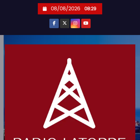
S
08/08/2026
08:29
k
i
p
t
o
c
o
n
t
e
n
t