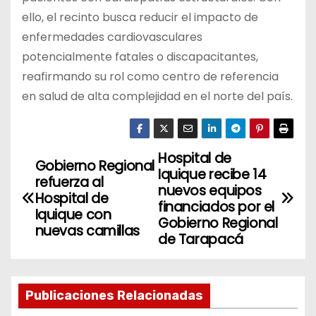
ello, el recinto busca reducir el impacto de
enfermedades cardiovasculares
potencialmente fatales o discapacitantes,
reafirmando su rol como centro de referencia
en salud de alta complejidad en el norte del país.
Hospital de
N
Gobierno Regional
Iquique recibe 14
refuerza al
a
nuevos equipos
Hospital de
financiados por el
Iquique con
v
Gobierno Regional
nuevas camillas
de Tarapacá
e
g
Publicaciones Relacionadas
a