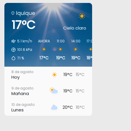
Iquique
17°C
Cielo claro
5.1 km/h
AHORA
11:00
14:00
17:00
20:00
23:00
101.6
kPa
17°C
19°C
19°C
18°C
17°C
17°C
71
%
8 de agosto
19°C
15°C
Hoy
9 de agosto
19°C
15°C
Mañana
10 de agosto
20°C
16°C
Lunes
11 de agosto
22°C
17°C
Martes