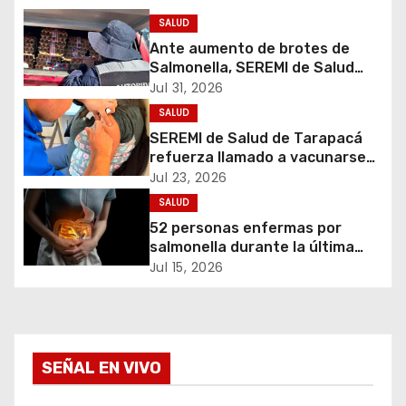
c
SALUD
Ante aumento de brotes de
i
Salmonella, SEREMI de Salud
refuerza prohibición del uso de
Jul 31, 2026
ó
huevos crudos
SALUD
SEREMI de Salud de Tarapacá
n
refuerza llamado a vacunarse
tras ampliación de campaña
d
Jul 23, 2026
contra la influenza para toda la
SALUD
población
e
52 personas enfermas por
salmonella durante la última
e
semana
Jul 15, 2026
n
t
SEÑAL EN VIVO
r