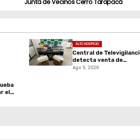
Junta de Vecinos Cerro Tarapacá
ALTO HOSPICIO
Central de Televigilanc
detecta venta de
de
cigarrillos de contraba
Ago 5, 2026
y permite incautación 
más de 3 mil cajetillas
rueba
r el
l