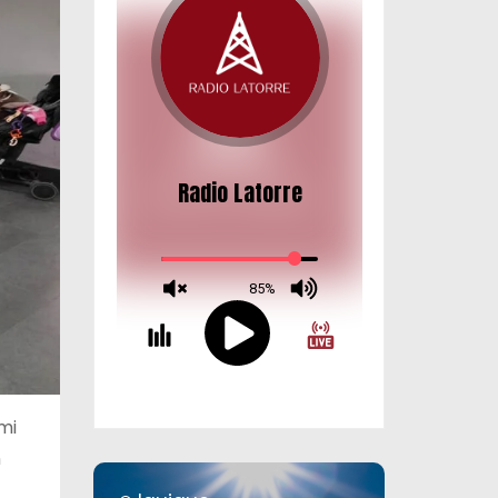
emi
n