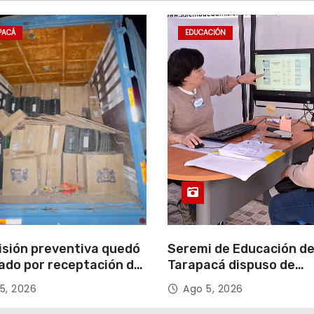
PACÁ
EDUCACIÓN
isión preventiva quedó
Seremi de Educación d
ado por receptación de
Tarapacá dispuso de
illos avaluados en
facilitadores para apoy
5, 2026
Ago 5, 2026
 millones*
proceso de Admisión Es
2027