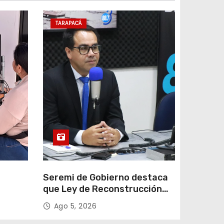
TARAPACÁ
e
Seremi de Gobierno destaca
que Ley de Reconstrucción
ar
Nacional impulsará la
Ago 5, 2026
colar
inversión y el empleo en
Tarapacá