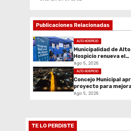
a
v
Publicaciones Relacionadas
e
g
ALTO HOSPICIO
Municipalidad de Alto
a
Hospicio renueva el
c
Programa Red Local 
Ago 5, 2026
Apoyos y Cuidados
ALTO HOSPICIO
i
Concejo Municipal ap
proyecto para mejora
ó
alumbrado público de
Ago 5, 2026
n
sector El Boro
d
e
TE LO PERDISTE