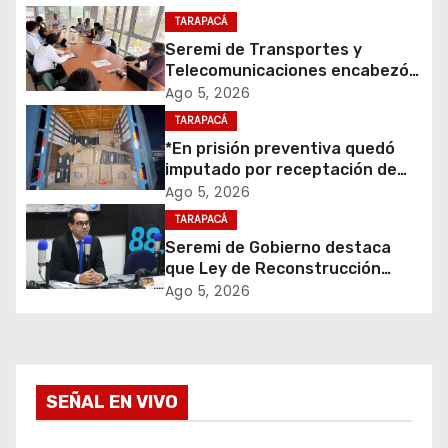
i
TARAPACÁ
Seremi de Transportes y
ó
Telecomunicaciones encabezó
primera mesa de coordinación
Ago 5, 2026
n
para el retiro de cables en
TARAPACÁ
desuso en Iquique
d
*En prisión preventiva quedó
imputado por receptación de
e
cigarrillos avaluados en $1.600
Ago 5, 2026
millones*
TARAPACÁ
e
Seremi de Gobierno destaca
que Ley de Reconstrucción
n
Nacional impulsará la inversión
Ago 5, 2026
y el empleo en Tarapacá
t
r
a
SEÑAL EN VIVO