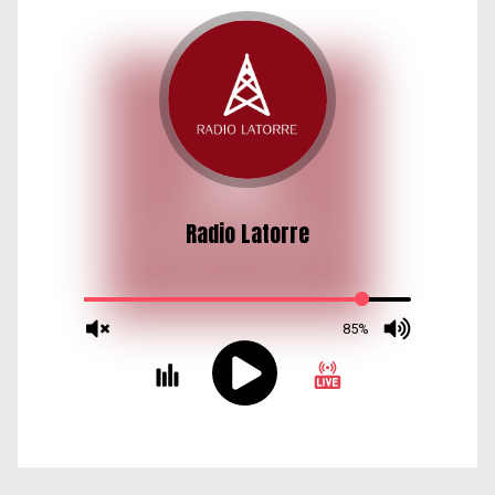
d
a
s