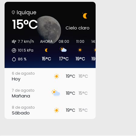
Iquique
15°C
Cielo claro
7.7 km/h
AHORA
08:00
11:00
14:00
17:00
20:00
101.5
kPa
15°C
17°C
19°C
19°C
17°C
16°C
86
%
6 de agosto
19°C
16°C
Hoy
7 de agosto
18°C
15°C
Mañana
8 de agosto
19°C
15°C
Sábado
9 de agosto
18°C
15°C
Domingo