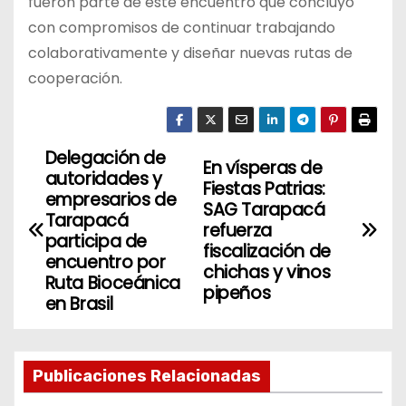
fueron parte de este encuentro que concluyó
con compromisos de continuar trabajando
colaborativamente y diseñar nuevas rutas de
cooperación.
Delegación de
N
En vísperas de
autoridades y
Fiestas Patrias:
a
empresarios de
SAG Tarapacá
Tarapacá
refuerza
v
participa de
fiscalización de
encuentro por
chichas y vinos
e
Ruta Bioceánica
pipeños
en Brasil
g
a
Publicaciones Relacionadas
c