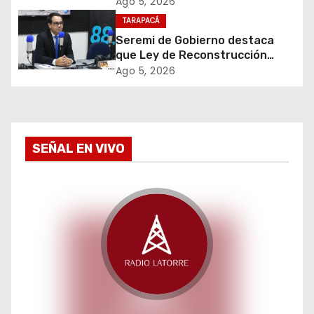
cigarrillos avaluados en $1.600
Ago 5, 2026
e
millones*
TARAPACÁ
Seremi de Gobierno destaca
e
que Ley de Reconstrucción
Nacional impulsará la inversión
Ago 5, 2026
n
y el empleo en Tarapacá
t
r
SEÑAL EN VIVO
a
d
a
s