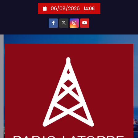
S
06/08/2026
14:06
k
i
p
t
o
c
o
n
t
e
n
t