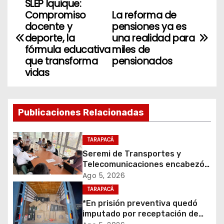
SLEP Iquique:
N
Compromiso
La reforma de
a
docente y
pensiones ya es
deporte, la
una realidad para
v
fórmula educativa
miles de
que transforma
pensionados
e
vidas
g
a
Publicaciones Relacionadas
c
TARAPACÁ
i
Seremi de Transportes y
Telecomunicaciones encabezó
ó
primera mesa de coordinación
Ago 5, 2026
para el retiro de cables en
TARAPACÁ
n
desuso en Iquique
*En prisión preventiva quedó
d
imputado por receptación de