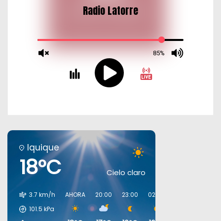
Iquique
18°C
Cielo claro
3.7 km/h
AHORA
20:00
23:00
02:00
05:00
08:00
101.5
kPa