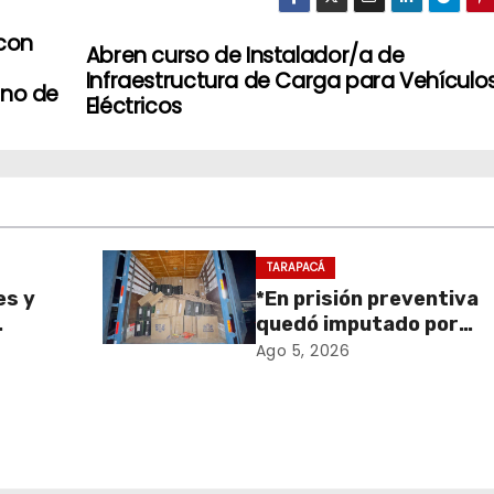
 con
Abren curso de Instalador/a de
Infraestructura de Carga para Vehículo
rno de
Eléctricos
TARAPACÁ
es y
*En prisión preventiva
quedó imputado por
sa de
receptación de cigarril
Ago 5, 2026
retiro
avaluados en $1.600
en
millones*
onal
 y el