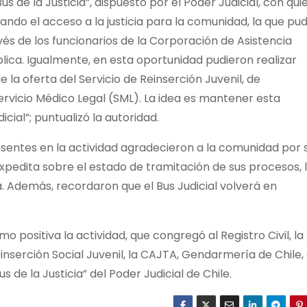
us de la Justicia”, dispuesto por el Poder Judicial, con qui
ando el acceso a la justicia para la comunidad, la que pu
avés de los funcionarios de la Corporación de Asistencia
blica. Igualmente, en esta oportunidad pudieron realizar
e la oferta del Servicio de Reinserción Juvenil, de
rvicio Médico Legal (SML). La idea es mantener esta
ial”; puntualizó la autoridad.
resentes en la actividad agradecieron a la comunidad por 
pedita sobre el estado de tramitación de sus procesos, 
a. Además, recordaron que el Bus Judicial volverá en
 positiva la actividad, que congregó al Registro Civil, la
einserción Social Juvenil, la CAJTA, Gendarmería de Chile, 
s de la Justicia” del Poder Judicial de Chile.