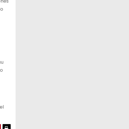
enes
do
10 de agosto
20°C
16°C
Lunes
11 de agosto
21°C
18°C
Martes
su
lo
el