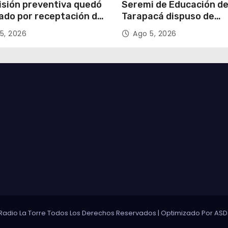
isión preventiva quedó
Seremi de Educación d
ado por receptación de
Tarapacá dispuso de
illos avaluados en
facilitadores para apoy
5, 2026
Ago 5, 2026
 millones*
proceso de Admisión Es
2027
Radio La Torre Todos Los Derechos Reservados
|
Optimizado Por
ASD