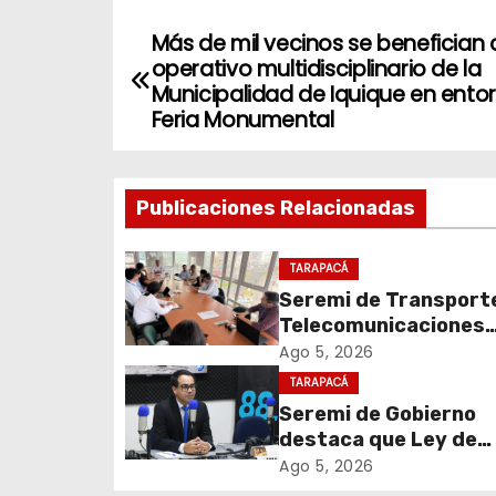
Más de mil vecinos se benefician
N
operativo multidisciplinario de la
a
Municipalidad de Iquique en ento
Feria Monumental
v
e
Publicaciones Relacionadas
g
TARAPACÁ
a
Seremi de Transport
c
Telecomunicaciones
encabezó primera me
Ago 5, 2026
i
coordinación para el 
TARAPACÁ
de cables en desuso 
Seremi de Gobierno
ó
Iquique
destaca que Ley de
n
Reconstrucción Naci
Ago 5, 2026
impulsará la inversión