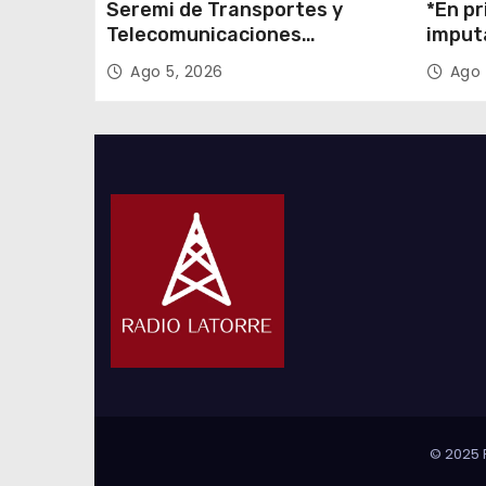
Seremi de Transportes y
*En pr
Telecomunicaciones
imput
encabezó primera mesa de
cigarr
Ago 5, 2026
Ago 
coordinación para el retiro de
$1.600
cables en desuso en Iquique
© 2025 