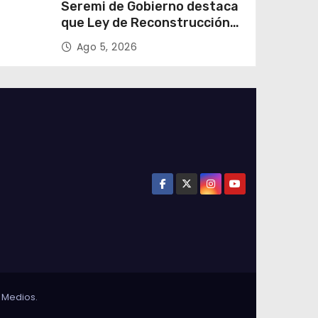
e
Seremi de Gobierno destaca
que Ley de Reconstrucción
ar
Nacional impulsará la
Ago 5, 2026
colar
inversión y el empleo en
Tarapacá
 Medios
.