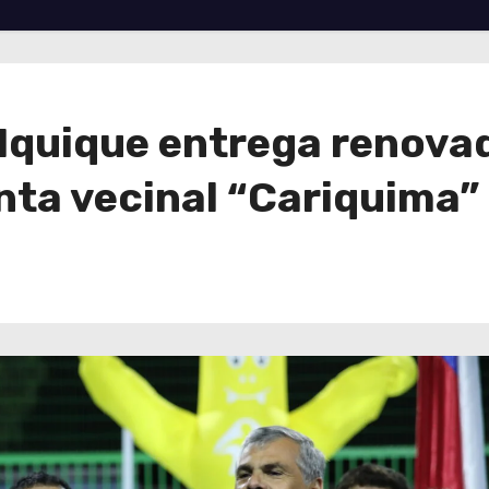
 Iquique entrega renova
ta vecinal “Cariquima”