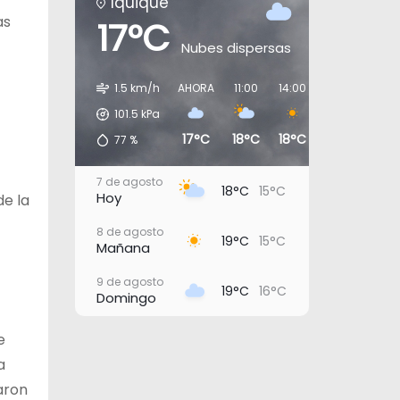
Iquique
as
17°C
Nubes dispersas
1.5 km/h
AHORA
11:00
14:00
17:00
20:0
101.5
kPa
17°C
18°C
18°C
17°C
16°C
77
%
7 de agosto
18°C
15°C
Hoy
de la
8 de agosto
19°C
15°C
Mañana
9 de agosto
19°C
16°C
Domingo
10 de agosto
e
19°C
16°C
Lunes
a
11 de agosto
aron
19°C
17°C
Martes