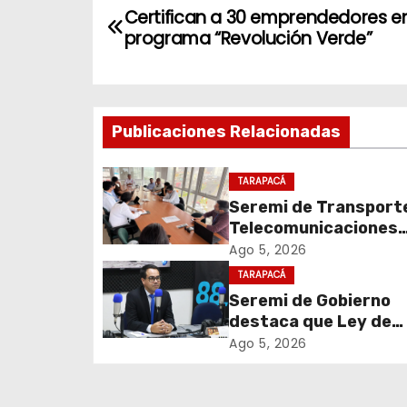
N
Certifican a 30 emprendedores e
a
programa “Revolución Verde”
v
e
Publicaciones Relacionadas
g
TARAPACÁ
a
Seremi de Transport
c
Telecomunicaciones
encabezó primera me
Ago 5, 2026
i
coordinación para el 
TARAPACÁ
de cables en desuso 
Seremi de Gobierno
ó
Iquique
destaca que Ley de
n
Reconstrucción Naci
Ago 5, 2026
impulsará la inversión
d
empleo en Tarapacá