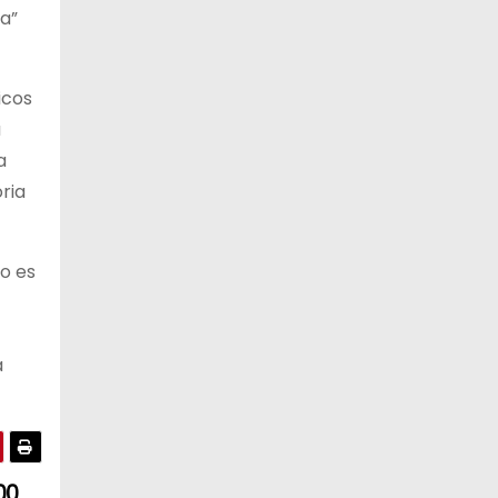
ta”
12 de agosto
21°C
19°C
Miércoles
icos
13 de agosto
20°C
18°C
Jueves
a
a
ria
o es
a
00