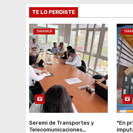
e
TE LO PERDISTE
e
n
TARAPACÁ
TARA
t
r
a
d
a
s
Seremi de Transportes y
*En pr
Telecomunicaciones
imput