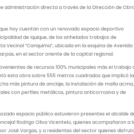
de administración directa a través de la Dirección de Obr
rio que hoy cuentan con un renovado espacio deportivo
cipalidad de Iquique, de los anhelados trabajos de
ta Vecinal “Cariquima”, ubicada en la esquina de Avenida
pas, en el sector oriente de la capital regional.
provenientes de recursos 100% municipales más el trabajo 
etó esta obra sobre 555 metros cuadrados que implicó la
ha más pintura de anclaje, la instalación de malla acma,
les con perfiles metálicos, pintura anticorrosiva y de
mozado espacio público estuvieron presentes el alcalde d
concejal Rodrigo Oliva Vicentelo, quienes acompañaron a l
por José Vargas, y a residentes del sector quienes disfrut