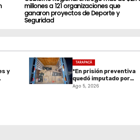
n
millones a 121 organizaciones que
ganaron proyectos de Deporte y
Seguridad
TARAPACÁ
es y
*En prisión preventiva
quedó imputado por
sa de
receptación de cigarril
Ago 5, 2026
retiro
avaluados en $1.600
en
millones*
onal
 y el