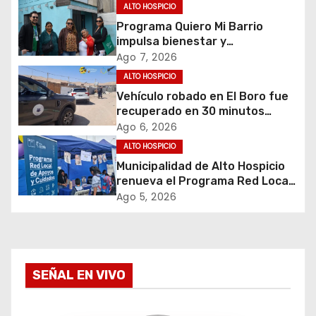
ALTO HOSPICIO
n
Programa Quiero Mi Barrio
impulsa bienestar y
d
envejecimiento activo en
Ago 7, 2026
adultos mayores de Alto
e
ALTO HOSPICIO
Hospicio
Vehículo robado en El Boro fue
e
recuperado en 30 minutos
gracias a operativo coordinado
Ago 6, 2026
n
ALTO HOSPICIO
t
Municipalidad de Alto Hospicio
renueva el Programa Red Local
r
de Apoyos y Cuidados
Ago 5, 2026
a
d
SEÑAL EN VIVO
a