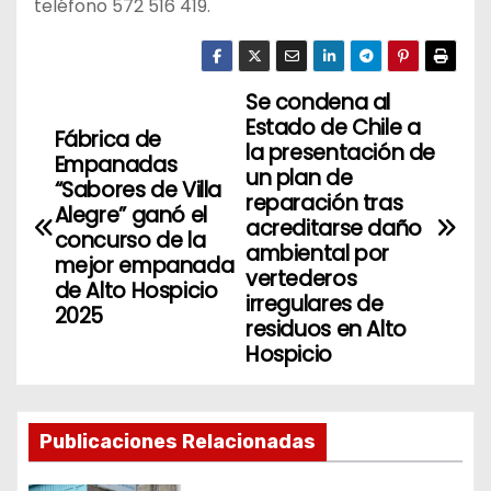
teléfono 572 516 419.
Se condena al
N
Estado de Chile a
Fábrica de
a
la presentación de
Empanadas
un plan de
“Sabores de Villa
v
reparación tras
Alegre” ganó el
acreditarse daño
concurso de la
e
ambiental por
mejor empanada
vertederos
g
de Alto Hospicio
irregulares de
2025
residuos en Alto
a
Hospicio
c
i
Publicaciones Relacionadas
ó