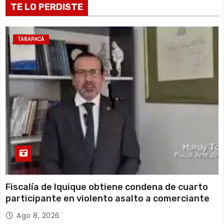
13 de agosto
TE LO PERDISTE
20°C
18°C
Jueves
14 de agosto
20°C
17°C
Viernes
TARAPACÁ
15 de agosto
19°C
16°C
Sábado
Fiscalía de Iquique obtiene condena de cuarto
participante en violento asalto a comerciante
Ago 8, 2026