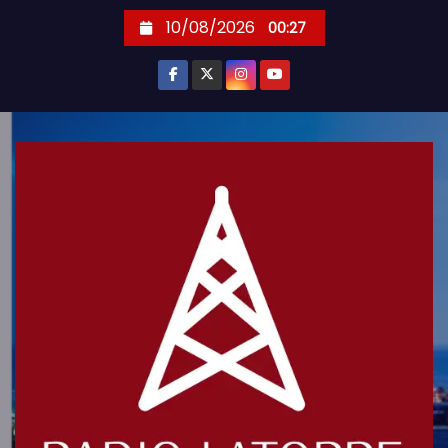
S
10/08/2026
00:27
k
i
p
t
o
c
o
n
t
e
n
t