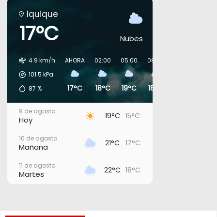
Iquique
17°C
Nubes
4.9 km/h
AHORA
02:00
05:00
08:00
11:00
14:00
101.5
kPa
17°C
18°C
19°C
18°C
20°C
20°
87
%
9 de agosto
19°C
15°C
Hoy
10 de agosto
21°C
17°C
Mañana
11 de agosto
22°C
18°C
Martes
12 de agosto
20°C
18°C
Miércoles