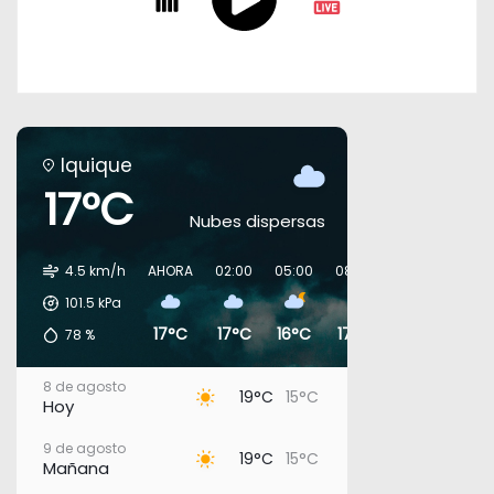
Iquique
17°C
Nubes dispersas
4.5 km/h
AHORA
02:00
05:00
08:00
11:00
14:00
101.5
kPa
17°C
17°C
16°C
17°C
18°C
19°C
78
%
8 de agosto
19°C
15°C
Hoy
9 de agosto
19°C
15°C
Mañana