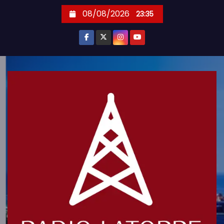
S
08/08/2026
23:35
k
i
p
t
o
c
o
n
t
e
n
t