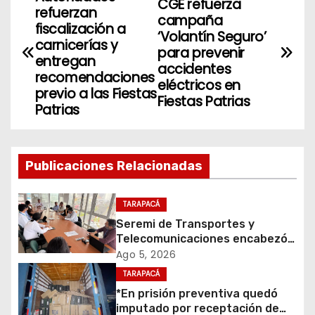
N
CGE refuerza
refuerzan
campaña
a
fiscalización a
‘Volantín Seguro’
carnicerías y
para prevenir
v
entregan
accidentes
recomendaciones
eléctricos en
e
previo a las Fiestas
Fiestas Patrias
Patrias
g
a
Publicaciones Relacionadas
c
i
TARAPACÁ
Seremi de Transportes y
ó
Telecomunicaciones encabezó
primera mesa de coordinación
Ago 5, 2026
n
para el retiro de cables en
TARAPACÁ
desuso en Iquique
d
*En prisión preventiva quedó
imputado por receptación de