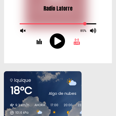
Iquique
18°C
Algo de nubes
9.2 km/h
AHORA
17:00
20:00
23:00
02:00
05:00
101.6
kPa