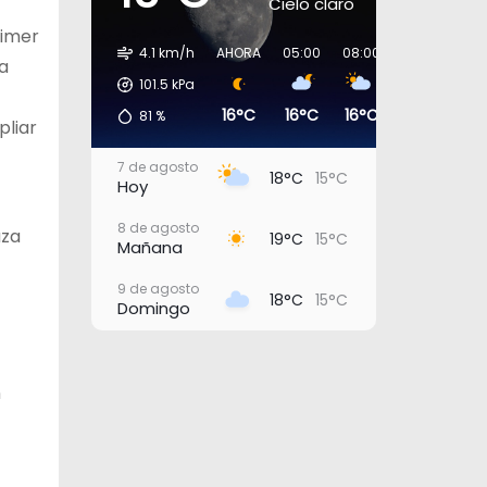
Cielo claro
rimer
4.1 km/h
AHORA
05:00
08:00
11:00
14:0
a
101.5
kPa
16°C
16°C
16°C
18°C
18°
81
%
pliar
7 de agosto
18°C
15°C
Hoy
8 de agosto
uza
19°C
15°C
Mañana
9 de agosto
18°C
15°C
Domingo
10 de agosto
20°C
16°C
Lunes
n
11 de agosto
21°C
18°C
Martes
12 de agosto
22°C
19°C