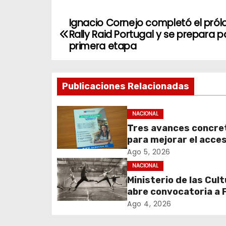
Ignacio Cornejo completó el pról
N
Rally Raid Portugal y se prepara p
a
primera etapa
v
Publicaciones Relacionadas
e
g
NACIONAL
Tres avances concre
a
para mejorar el acces
c
información y proteg
Ago 5, 2026
derechos de los
NACIONAL
i
contribuyentes en m
Ministerio de las Cul
de avalúos y contrib
abre convocatoria a
ó
Cultura 2027 con foc
Ago 4, 2026
n
transparencia, innov