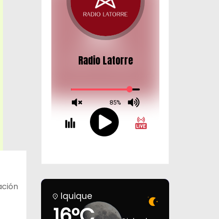
ación
Iquique
16°C