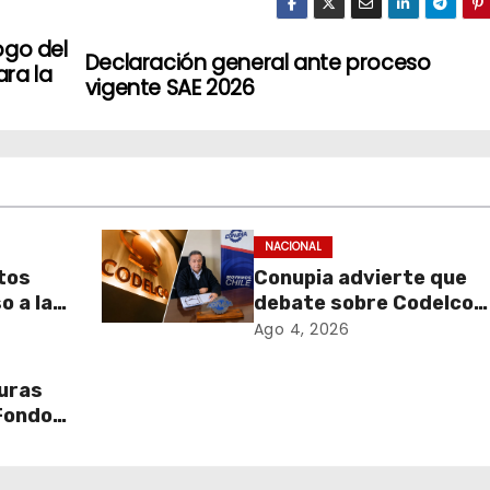
ogo del
Declaración general ante proceso
ara la
vigente SAE 2026
NACIONAL
tos
Conupia advierte que
o a la
debate sobre Codelco
er los
podría abrir la puerta a
Ago 4, 2026
nueva ola de
ateria
privatizaciones en Chil
turas
uciones
 Fondos
o en
ación y