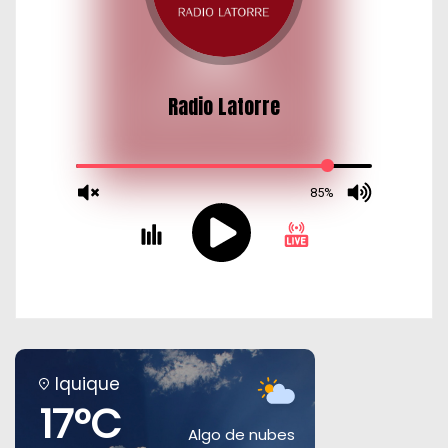
s
Iquique
17°C
Algo de nubes