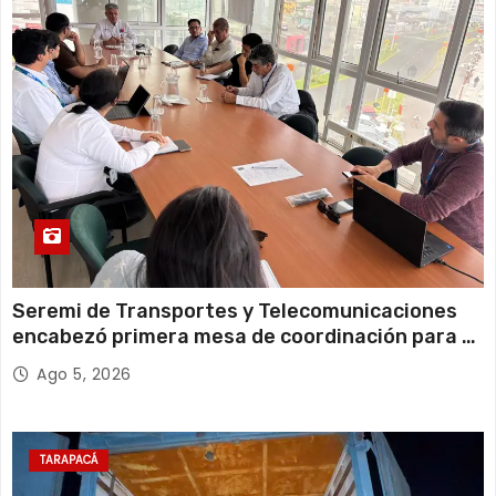
12 de agosto
22°C
19°C
Miércoles
Seremi de Transportes y Telecomunicaciones
encabezó primera mesa de coordinación para el
retiro de cables en desuso en Iquique
Ago 5, 2026
TARAPACÁ