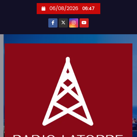
S
06/08/2026
06:47
k
i
p
t
o
c
o
n
t
e
n
t