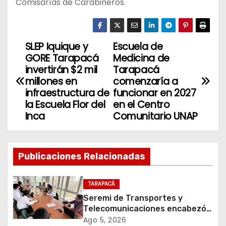
Comisarías de Carabineros.
SLEP Iquique y
Escuela de
N
GORE Tarapacá
Medicina de
a
invertirán $2 mil
Tarapacá
millones en
comenzaría a
v
infraestructura de
funcionar en 2027
la Escuela Flor del
en el Centro
e
Inca
Comunitario UNAP
g
a
Publicaciones Relacionadas
c
TARAPACÁ
i
Seremi de Transportes y
Telecomunicaciones encabezó
ó
primera mesa de coordinación
Ago 5, 2026