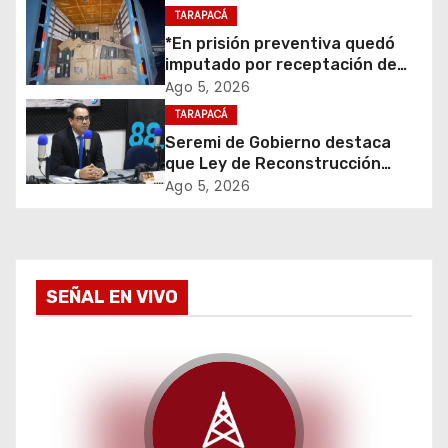
para el retiro de cables en
TARAPACÁ
n
desuso en Iquique
*En prisión preventiva quedó
d
imputado por receptación de
cigarrillos avaluados en $1.600
Ago 5, 2026
e
millones*
TARAPACÁ
Seremi de Gobierno destaca
e
que Ley de Reconstrucción
Nacional impulsará la inversión
Ago 5, 2026
n
y el empleo en Tarapacá
t
r
SEÑAL EN VIVO
a
d
a